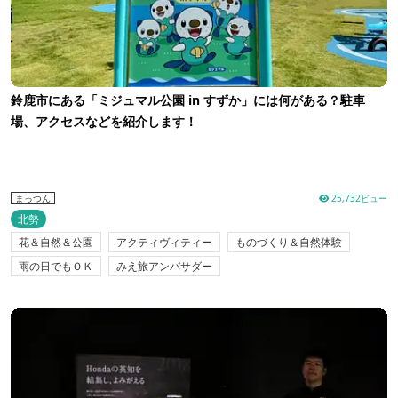
鈴鹿市にある「ミジュマル公園 in すずか」には何がある？駐車
場、アクセスなどを紹介します！
25,732ビュー
まっつん
北勢
花＆自然＆公園
アクティヴィティー
ものづくり＆自然体験
雨の日でもＯＫ
みえ旅アンバサダー