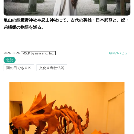
亀山の能褒野神社や忍山神社にて、古代の英雄・日本武尊と、妃・
弟橘媛の物語を巡る。
2026.02.26
8,927ビュー
MSLP by new end. Inc.
北勢
雨の日でもＯＫ
文化＆寺社仏閣