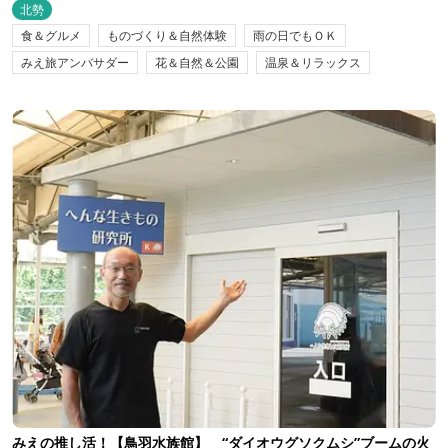
北勢
食＆グルメ
ものづくり＆自然体験
雨の日でもＯＫ
みえ旅アンバサダー
花＆自然＆公園
温泉＆リラックス
みえの推し活！【鳥羽水族館】 “ダイオウグソクムシ”ブームの火