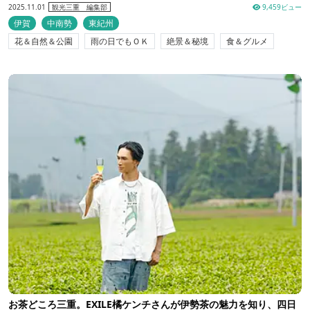
2025.11.01
9,459ビュー
観光三重 編集部
伊賀
中南勢
東紀州
花＆自然＆公園
雨の日でもＯＫ
絶景＆秘境
食＆グルメ
お茶どころ三重。EXILE橘ケンチさんが伊勢茶の魅力を知り、四日