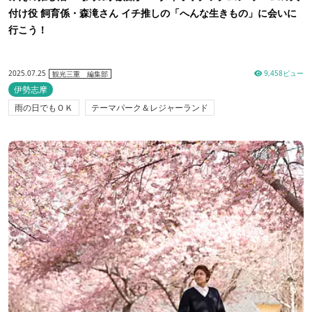
付け役 飼育係・森滝さん イチ推しの「へんな生きもの」に会いに
行こう！
2025.07.25
9,458ビュー
観光三重 編集部
伊勢志摩
雨の日でもＯＫ
テーマパーク＆レジャーランド