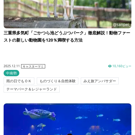
三重県多気町「ごかつら池どうぶつパーク」徹底解説！動物ファー
ストの新しい動物園を120％満喫する方法
2025.12.11
10,160ビュー
キャスターマミ
中南勢
雨の日でもＯＫ
ものづくり＆自然体験
みえ旅アンバサダー
テーマパーク＆レジャーランド