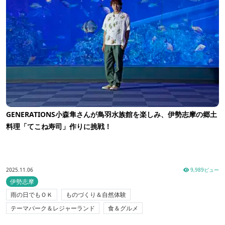
GENERATIONS小森隼さんが鳥羽水族館を楽しみ、伊勢志摩の郷土
料理「てこね寿司」作りに挑戦！
2025.11.06
9,989ビュー
伊勢志摩
雨の日でもＯＫ
ものづくり＆自然体験
テーマパーク＆レジャーランド
食＆グルメ