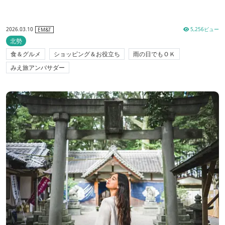
2026.03.10
5,256ビュー
EM&T
北勢
食＆グルメ
ショッピング＆お役立ち
雨の日でもＯＫ
みえ旅アンバサダー