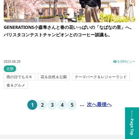
GENERATIONS小森隼さんと春の花いっぱいの「なばなの里」へ。
バリスタコンテストチャンピオンとのコーヒー談議も。
2025.06.20
6,994ビュー
北勢
雨の日でもＯＫ
花＆自然＆公園
テーマパーク＆レジャーランド
食＆グルメ
...
次へ
最後へ
1
2
3
4
5
Page Top