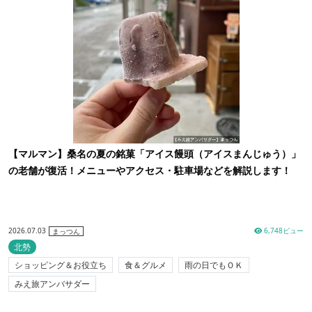
【マルマン】桑名の夏の銘菓「アイス饅頭（アイスまんじゅう）」
の老舗が復活！メニューやアクセス・駐車場などを解説します！
2026.07.03
6,748ビュー
まっつん
北勢
ショッピング＆お役立ち
食＆グルメ
雨の日でもＯＫ
みえ旅アンバサダー