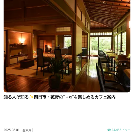
知る人ぞ知る✨四日市・菰野の“＋α”を楽しめるカフェ案内
2025.08.01
24,435ビュー
金木犀