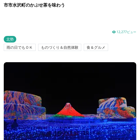
市市水沢町のかぶせ茶を味わう
12,277ビュー
北勢
雨の日でもＯＫ
ものづくり＆自然体験
食＆グルメ