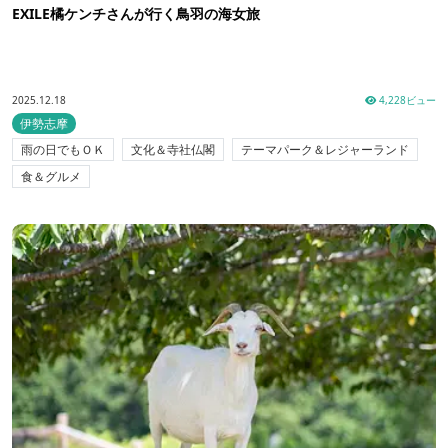
EXILE橘ケンチさんが行く鳥羽の海女旅
2025.12.18
4,228ビュー
伊勢志摩
雨の日でもＯＫ
文化＆寺社仏閣
テーマパーク＆レジャーランド
食＆グルメ