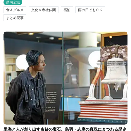
県内全域
食＆グルメ
文化＆寺社仏閣
宿泊
雨の日でもＯＫ
まとめ記事
⾥海と⼈が創り出す奇跡の宝⽯。⿃⽻・志摩の真珠にまつわる歴史