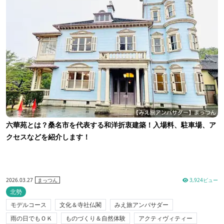
六華苑とは？桑名市を代表する和洋折衷建築！入場料、駐車場、ア
クセスなどを紹介します！
2026.03.27
3,924ビュー
まっつん
北勢
モデルコース
文化＆寺社仏閣
みえ旅アンバサダー
雨の日でもＯＫ
ものづくり＆自然体験
アクティヴィティー