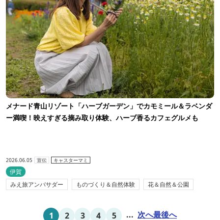
メナード青山リゾート「ハーブガーデン」でカモミール＆ラベンダ
ー満喫！映えすぎる摘み取り体験、ハーブ香るカフェグルメも
2026.06.05
宣伝
キャスターマミ
伊賀
みえ旅アンバサダー
ものづくり＆自然体験
花＆自然＆公園
...
次へ
最後へ
1
2
3
4
5