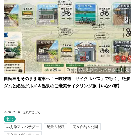
自転車をそのまま電車へ！三岐鉄道「サイクルパス」で行く、絶景
ダムと絶品グルメ＆温泉のご褒美サイクリング旅【いなべ市】
2026.07.16
元気すこぶる
北勢
みえ旅アンバサダー
絶景＆秘境
花＆自然＆公園
アクティヴィティー