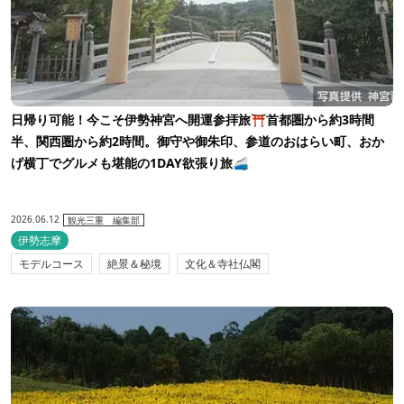
日帰り可能！今こそ伊勢神宮へ開運参拝旅⛩首都圏から約3時間
半、関西圏から約2時間。御守や御朱印、参道のおはらい町、おか
げ横丁でグルメも堪能の1DAY欲張り旅🚄
2026.06.12
観光三重 編集部
伊勢志摩
モデルコース
絶景＆秘境
文化＆寺社仏閣