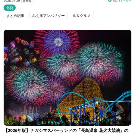
2026.07.29
15,181ビュー
金木犀
北勢
まとめ記事
みえ旅アンバサダー
食＆グルメ
【2026年版】ナガシマスパーランドの「長島温泉 花火大競演」の