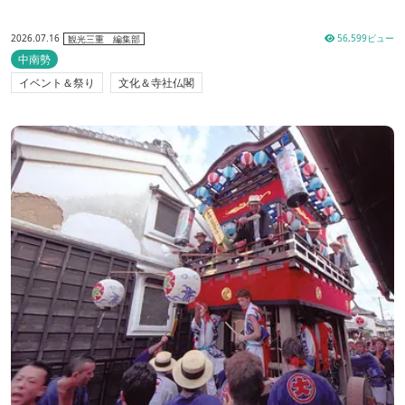
2026.07.16
56,599ビュー
観光三重 編集部
中南勢
イベント＆祭り
文化＆寺社仏閣