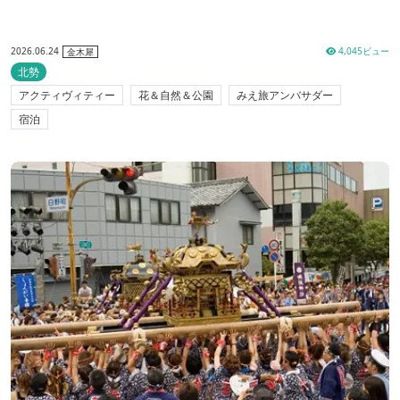
2026.06.24
4,045ビュー
金木犀
北勢
アクティヴィティー
花＆自然＆公園
みえ旅アンバサダー
宿泊