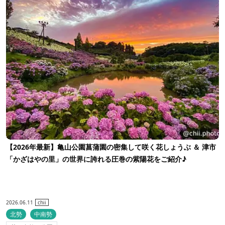
【2026年最新】亀山公園菖蒲園の密集して咲く花しょうぶ ＆ 津市
「かざはやの里」の世界に誇れる圧巻の紫陽花をご紹介♪
2026.06.11
chii
北勢
中南勢