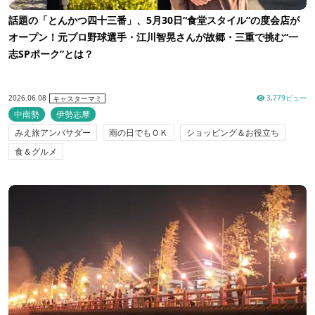
話題の「とんかつ四十三番」、5月30日“食堂スタイル”の度会店が
オープン！元プロ野球選手・江川智晃さんが故郷・三重で挑む“一
志SPポーク”とは？
2026.06.08
3,779ビュー
キャスターマミ
中南勢
伊勢志摩
みえ旅アンバサダー
雨の日でもＯＫ
ショッピング＆お役立ち
食＆グルメ