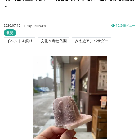
～
2026.07.10
13,348ビュー
Takuya Kiriyama
北勢
イベント＆祭り
文化＆寺社仏閣
みえ旅アンバサダー