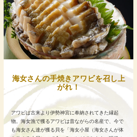
海女さんの手焼きアワビを召し上
がれ！
アワビは古来より伊勢神宮に奉納されてきた縁起
物。海女漁で獲るアワビは昔ながらの名産で、今で
も海女さん達が獲る貝を「海女小屋（海女さんが体