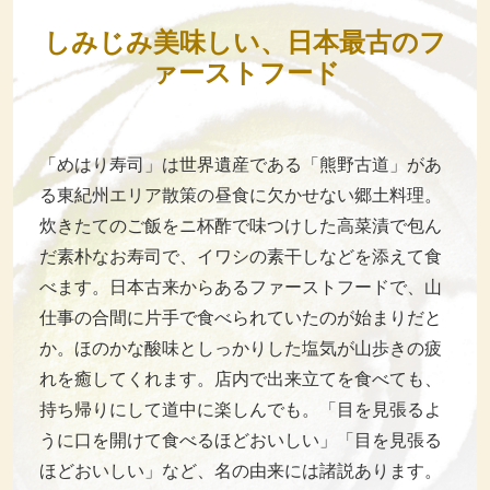
しみじみ美味しい、日本最古のフ
ァーストフード
「めはり寿司」は世界遺産である「熊野古道」があ
る東紀州エリア散策の昼食に欠かせない郷土料理。
炊きたてのご飯をニ杯酢で味つけした高菜漬で包ん
だ素朴なお寿司で、イワシの素干しなどを添えて食
べます。日本古来からあるファーストフードで、山
仕事の合間に片手で食べられていたのが始まりだと
か。ほのかな酸味としっかりした塩気が山歩きの疲
れを癒してくれます。店内で出来立てを食べても、
持ち帰りにして道中に楽しんでも。「目を見張るよ
うに口を開けて食べるほどおいしい」「目を見張る
ほどおいしい」など、名の由来には諸説あります。