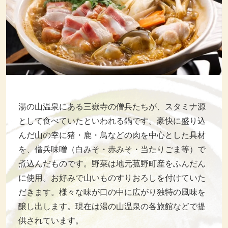
湯の山温泉にある三嶽寺の僧兵たちが、スタミナ源
として食べていたといわれる鍋です。豪快に盛り込
んだ山の幸に猪・鹿・鳥などの肉を中心とした具材
を、僧兵味噌（白みそ・赤みそ・当たりごま等）で
煮込んだものです。野菜は地元菰野町産をふんだん
に使用。お好みで山いものすりおろしを付けていた
だきます。様々な味が口の中に広がり独特の風味を
醸し出します。現在は湯の山温泉の各旅館などで提
供されています。