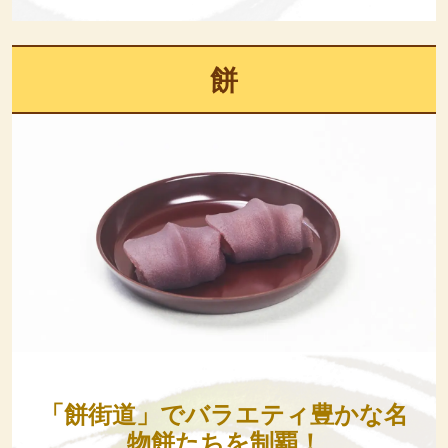
餅
「餅街道」でバラエティ豊かな名
物餅たちを制覇！