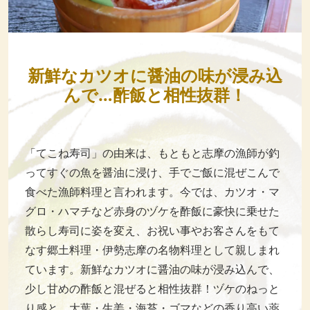
新鮮なカツオに醤油の味が浸み込
んで…酢飯と相性抜群！
「てこね寿司」の由来は、もともと志摩の漁師が釣
ってすぐの魚を醤油に浸け、手でご飯に混ぜこんで
食べた漁師料理と言われます。今では、カツオ・マ
グロ・ハマチなど赤身のヅケを酢飯に豪快に乗せた
散らし寿司に姿を変え、お祝い事やお客さんをもて
なす郷土料理・伊勢志摩の名物料理として親しまれ
ています。新鮮なカツオに醤油の味が浸み込んで、
少し甘めの酢飯と混ぜると相性抜群！ヅケのねっと
り感と、大葉・生姜・海苔・ゴマなどの香り高い薬