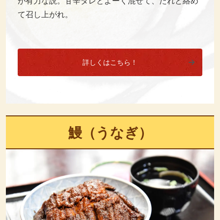
が有力な説。甘辛ダレとよーく混ぜて、たれと絡め
て召し上がれ。
詳しくはこちら！
鰻（うなぎ）