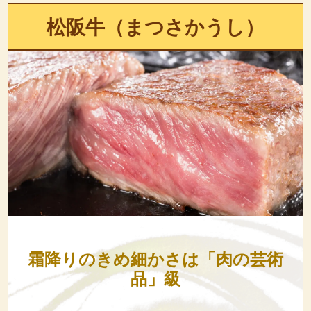
松阪牛（まつさかうし）
霜降りのきめ細かさは「肉の芸術
品」級