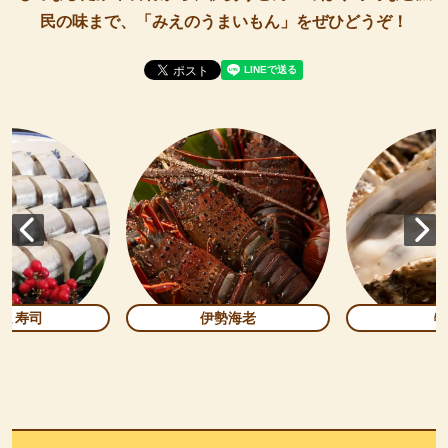
民の味まで、「みえのうまいもん」をぜひどうぞ！
んま寿司
伊勢海老
牡