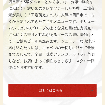
四日市のB級グルメ「とんてき」は、分厚い豚肉を
にんにくと濃いめのタレでソテーした料理。工場夜
景が美しく「工場萌え」の人に人気の四日市で、古
くから愛されてきたご当地メニューです。ボリュー
ムいっぱいのグローブのような見た目は迫力満点！
にんにくの香りと甘みがあるソースの濃い味付けと
で、ご飯もビールも進みます。ジューシーな肉汁が
溶け込んだタレは、キャベツの千切りに絡めて最後
まで楽しんで。辛目、味噌アレンジ、カリッと角切
りなど、お店によって個性もさまざま。スタミナ回
復にもおすすめです。
詳しくはこちら！