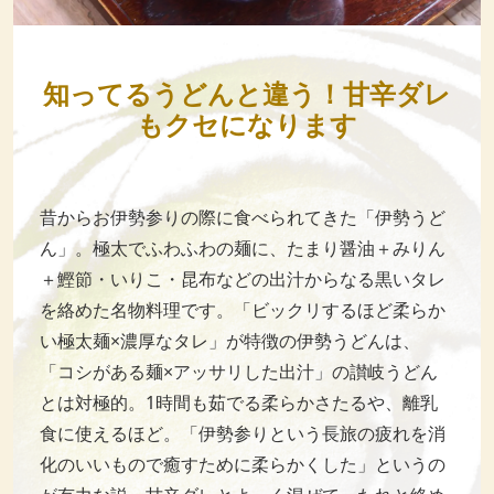
知ってるうどんと違う！甘辛ダレ
もクセになります
昔からお伊勢参りの際に食べられてきた「伊勢うど
ん」。極太でふわふわの麺に、たまり醤油＋みりん
＋鰹節・いりこ・昆布などの出汁からなる黒いタレ
を絡めた名物料理です。「ビックリするほど柔らか
い極太麺×濃厚なタレ」が特徴の伊勢うどんは、
「コシがある麺×アッサリした出汁」の讃岐うどん
とは対極的。1時間も茹でる柔らかさたるや、離乳
食に使えるほど。「伊勢参りという長旅の疲れを消
化のいいもので癒すために柔らかくした」というの