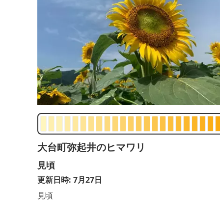
大台町弥起井のヒマワリ
見頃
更新日時: 7月27日
見頃