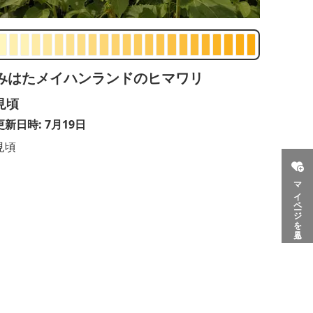
みはたメイハンランドのヒマワリ
見頃
更新日時: 7月19日
見頃
マイページを見る