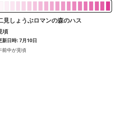
二見しょうぶロマンの森のハス
見頃
更新日時: 7月10日
午前中が見頃