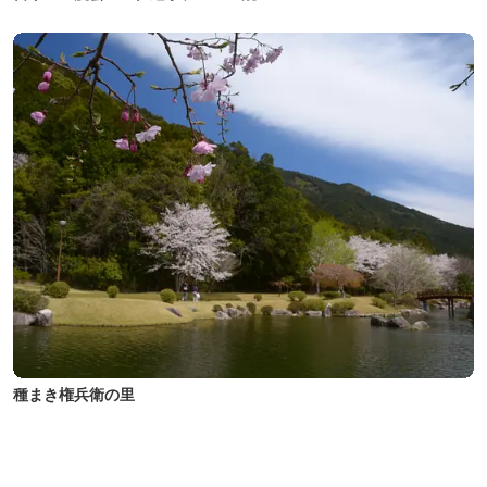
種まき権兵衛の里