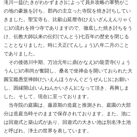
滝川一益(たきがわかずまさ)によって員弁攻略の軍勢がこ
の地の豪族を討ち、郡内の主立った寺院を焼き討ちしてい
きました。聖宝寺も、比叡山延暦寺(ひえいざんえんりゃく
じ)の流れを持つ寺でありますので、徹底した焼き討ちをう
け、伝教大師以来の伝灯(でんとう)七百年の歴史を閉じる
こととなりました。時に天正(てんしょう)八年二月のこと
でありました。
その後徳川中期、万治元年に鼎(かなえ)の龍雲寺(りょう
うんじ)の和尚が奮闘し、桑名で坐禅会を開いておられた大
圓宝鑑愚堂禅師(だいえんほうかんぐどうぜんじ)にお願い
し、因縁開山(いんねんかいさん)になって頂き、再興しま
した。そして、現在に至っております。
当寺院の庭園は、藤原期の造庭と推測され、庭園の大部
分は造庭当時そのままで保存されております。また、池に
は回遊式と築山式があり、回遊式の大きい池は別名浄土池
と呼ばれ、浄土の世界を表しています。