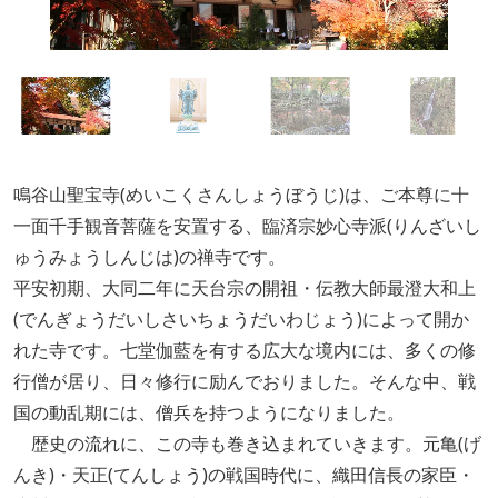
鳴谷山聖宝寺(めいこくさんしょうぼうじ)は、ご本尊に十
一面千手観音菩薩を安置する、臨済宗妙心寺派(りんざいし
ゅうみょうしんじは)の禅寺です。
平安初期、大同二年に天台宗の開祖・伝教大師最澄大和上
(でんぎょうだいしさいちょうだいわじょう)によって開か
れた寺です。七堂伽藍を有する広大な境内には、多くの修
行僧が居り、日々修行に励んでおりました。そんな中、戦
国の動乱期には、僧兵を持つようになりました。
歴史の流れに、この寺も巻き込まれていきます。元亀(げ
んき)・天正(てんしょう)の戦国時代に、織田信長の家臣・