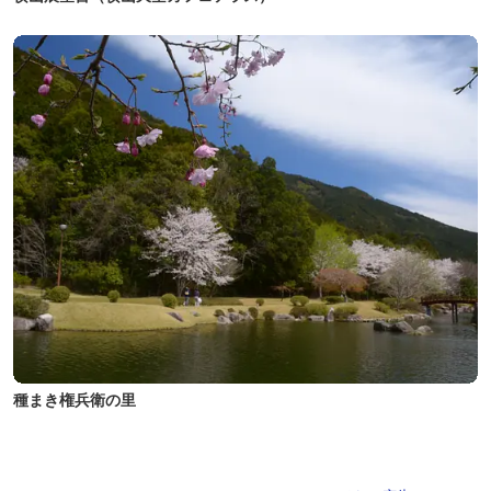
種まき権兵衛の里