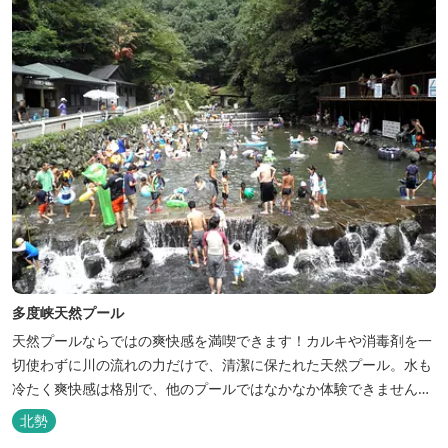
多度峡天然プール
天然プールならではの爽快感を満喫できます！カルキや消毒剤を一
切使わずに川の流れの力だけで、清潔に保たれた天然プール。水も
冷たく爽快感は格別で、他のプールではなかなか体験できません。
※天候によりオープン日が変更になる場合があります。 三重県おす
北勢
すめ海水浴場ビーチ特集はこちら🏖