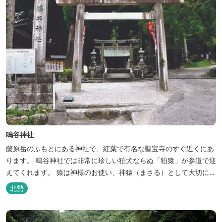
鳴谷神社
藤原岳のふもとにある神社で、紅葉で有名な聖宝寺のすぐ近くにあ
ります。 鳴谷神社では非常に珍しい狛犬ならぬ「狛猿」が参道で迎
えてくれます。 猿は神様のお使い、神猿（まさる）として大切にさ
れてきました。 「見ざる」「言わざる」「聞かざる」の教えは良い
北勢
ことだけを聞いて、見て、悪口を言わなければ運が開け、幸せを招
くということ。 置かれている場所や立場でベストを尽くすパワーを
授けてもらえます。...