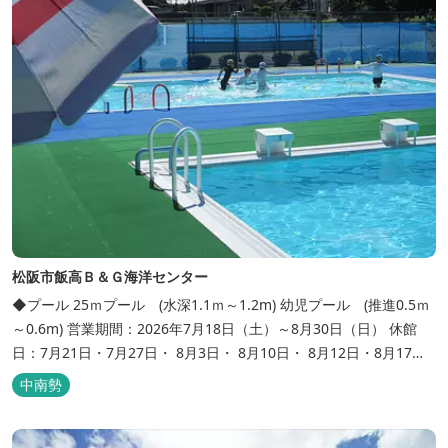
松阪市飯高Ｂ＆Ｇ海洋センター
◆プール 25ｍプール (水深1.1ｍ～1.2m) 幼児プール (推進0.5ｍ
～0.6m) 営業期間：2026年7月18日（土）～8月30日（日） 休館
日：7月21日・7月27日・ 8月3日・ 8月10日・ 8月12日・8月17
日・8月24日 営業時間：午前10時～正午、午後1時～午後5時 ※ 身
中南勢
長125cm以下の方は、付き添いの方と一緒にご利用ください。 ※
天候、...