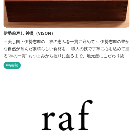
伊勢前寿し 神貫（VISON）
～美し国・伊勢志摩の 神の恵みを一貫に込めて～ 伊勢志摩の豊か
な自然が育んだ素晴らしい食材を、 職人の技で丁寧に心を込めて握
る”神の一貫” おつまみから握りに至るまで、地元産にこだわり抜い
た、 この地でしか味わえない本物の”伊勢前寿し”をご堪能下さい
中南勢