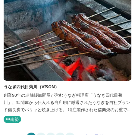
うなぎ四代目菊川（VISON）
創業90年の老舗鰻卸問屋が営むうなぎ料理店「うなぎ四代目菊
川」。卸問屋から仕入れる当店用に厳選されたうなぎを自社ブラン
ド備長炭でパリッと焼き上げる。 特注製作された信楽焼のお重で提
供するのは一本まるごと使用した名物「一本うなぎ」。 皮はパリッ
中南勢
と、身はふわっと。噛めば口の中で上質な脂がとろっと広がりま
す。 ぜひ焼...