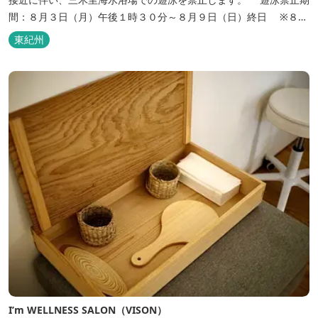
間：８月３日（月）午後１時３０分～８月９日（日）終日 ※８月
１０日（月）以降についても、注意報や現地の状況等により期間延
東紀州
長の可能性がありますので予めご了承ください。 遠浅の約１ｋｍあ
まりの真っ白な砂浜の海水浴場。後ろには紀伊の吉宗公が植えさせ
たと...
I’m WELLNESS SALON（VISON）