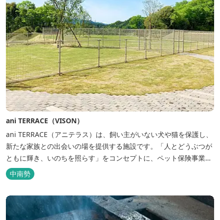
ani TERRACE（VISON）
ani TERRACE（アニテラス）は、飼い主がいない犬や猫を保護し、
新たな家族との出会いの場を提供する施設です。「人とどうぶつが
ともに輝き、いのちを照らす」をコンセプトに、ペット保険事業を
行うアニコムグループが運営します。また、本施設では、飼い主様
中南勢
と一緒にVISONへ訪れたペットを一時的にお預かりするペットホテ
ルをご用意しているほか、広々...