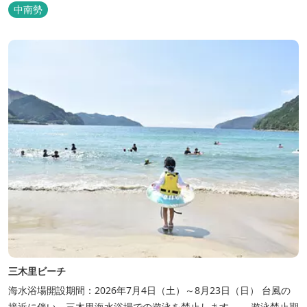
分でないものをとり払う。本来の伸び伸びした状態を蘇らせるため
中南勢
の静寂や透明感を大切にしたリトリート空間。 「未来にも続く真の
美学」は、世界中のメソッドや伝承療法からモダンテクニックまで
を網羅し、肉...
三木里ビーチ
海水浴場開設期間：2026年7月4日（土）～8月23日（日） 台風の
接近に伴い、三木里海水浴場での遊泳を禁止します。 遊泳禁止期