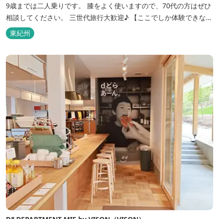
9歳までは二人乗りです。 膝をよく使いますので、70代の方はぜひ
相談してください。 三世代旅行大歓迎♪ 【ここでしか体験できな
い。】 ツアー前半は、川SUP！三重県1位の水質でSUPだけでなく
東紀州
シュノーケルをしたり、50センチオーバーの魚を観察したり、カニ
を捕まえたり♬もちろんSUPを使った遊びも！...