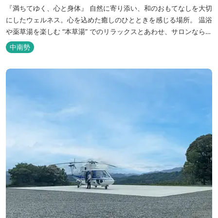
『満ちてゆく、心と身体』 自然に寄り添い、和のおもてなしを大切
にしたウェルネス。心を込めた癒しのひとときを感じる場所。 温浴
や薬草湯を楽しむ “本草湯” でのリラックスとあわせ、サロンならで
はの丁寧なケアで、日常の疲れやストレスを解きほぐす──。そん
中南勢
な、心身を満たすひとときを、ここでゆっくりとお過ごしくださ
い...