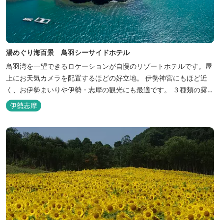
湯めぐり海百景 鳥羽シーサイドホテル
鳥羽湾を一望できるロケーションが自慢のリゾートホテルです。屋
上にお天気カメラを配置するほどの好立地。 伊勢神宮にもほど近
く、お伊勢まいりや伊勢・志摩の観光にも最適です。 ３種類の露天
風呂を備えた「風見の湯」をはじめ、趣の異なる３ヶ所の大浴場で
伊勢志摩
は、館内で湯めぐりが楽しめます。 また、露天風呂付客室や貸切家
族風呂（有料）、足湯に湯上がり処などもございますので、湯浴み
の一日をお過ごしいた...