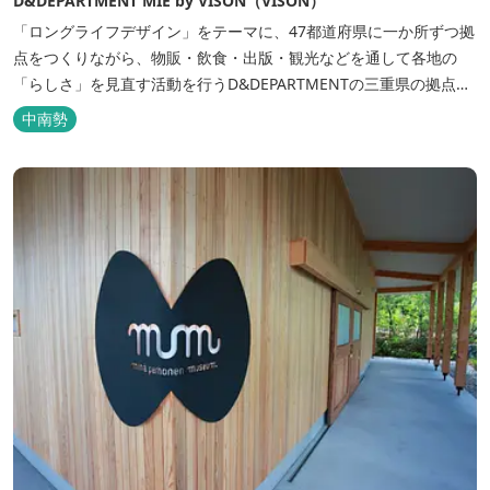
D&DEPARTMENT MIE by VISON（VISON）
「ロングライフデザイン」をテーマに、47都道府県に一か所ずつ拠
点をつくりながら、物販・飲食・出版・観光などを通して各地の
「らしさ」を見直す活動を行うD&DEPARTMENTの三重県の拠点。
松阪もめんや伊勢木綿、伊賀焼などの三重らしいロングライフな生
中南勢
活道具を紹介するショップに、スタンド式カフェも併設。三重県の
息の長いデザインを掘り起こ...