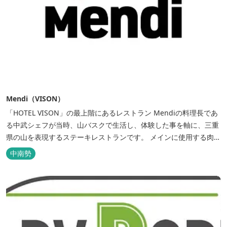
Mendi（VISON）
「HOTEL VISON」の最上階にあるレストラン Mendiの料理長であ
る中武シェフが当時、山バスクで生活し、体験した事を軸に、三重
県の山を表現するステーキレストランです。 メインに使用する肉は
三重県熊野市の美熊野牛(みくまのぎゅう)。風光明媚な世界遺産の
中南勢
町・熊野の牧場で年間 100 頭余りとわずかな生産量の希少な黒毛...