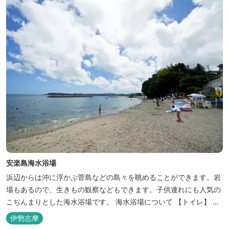
安楽島海水浴場
浜辺からは沖に浮かぶ菅島などの島々を眺めることができます。岩
場もあるので、生きもの観察などもできます。子供連れにも人気の
こぢんまりとした海水浴場です。 海水浴場について 【トイレ】
１ヶ所 無料 バリアフリートイレ有り(昼間のみ解放) 【シャワ
伊勢志摩
ー】 無料 外４基 （冷水シャワー） ※女子