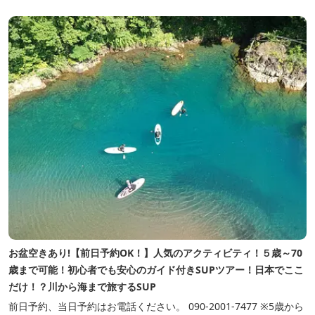
更衣室内にも2基あり（冷水シャワー） 【駐車場】 約30台 8:...
お盆空きあり!【前日予約OK！】人気のアクティビティ！５歳～70
歳まで可能！初心者でも安心のガイド付きSUPツアー！日本でここ
だけ！？川から海まで旅するSUP
前日予約、当日予約はお電話ください。 090‐2001‐7477 ※5歳から