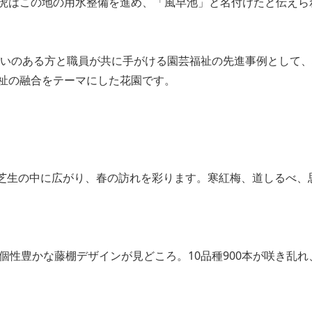
虎はこの地の用水整備を進め、「風早池」と名付けたと伝えら
障がいのある方と職員が共に手がける園芸福祉の先進事例として
祉の融合をテーマにした花園です。
0㎡の芝生の中に広がり、春の訪れを彩ります。寒紅梅、道しるべ、
個性豊かな藤棚デザインが見どころ。10品種900本が咲き乱れ
。