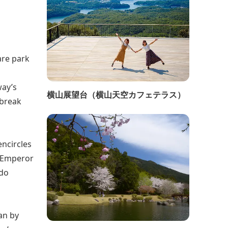
are park
way’s
横山展望台（横山天空カフェテラス）
 break
encircles
y Emperor
odo
an by