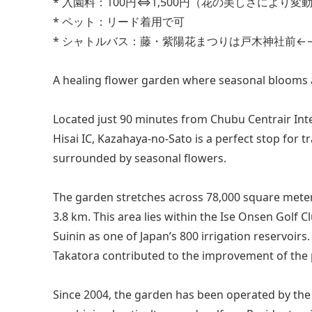
* 入園料：100円⇔1,500円（花の美しさにより変
* ペット：リード着用で可
* シャトルバス：藤・紫陽花まつりは戸木神社前←
A healing flower garden where seasonal blooms an
Located just 90 minutes from Chubu Centrair Int
Hisai IC, Kazahaya-no-Sato is a perfect stop for t
surrounded by seasonal flowers.
The garden stretches across 78,000 square meters
3.8 km. This area lies within the Ise Onsen Golf 
Suinin as one of Japan’s 800 irrigation reservoir
Takatora contributed to the improvement of the
Since 2004, the garden has been operated by the w