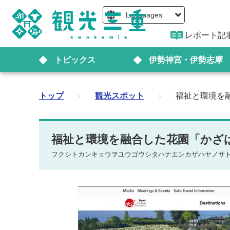
Languages
レポート記
トピックス
伊勢神宮・伊勢志摩
トップ
›
観光スポット
›
福祉と環境を
福祉と環境を融合した花園「かざ
フクシトカンキョウヲユウゴウシタハナエンカザハヤノサ