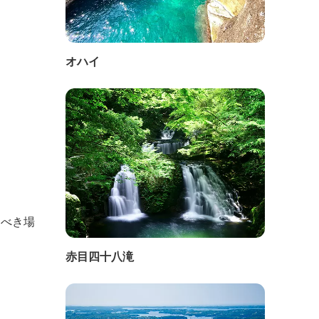
オハイ
るべき場
赤目四十八滝