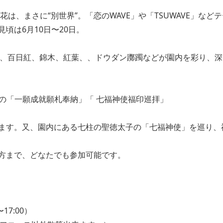
紫陽花は、まさに“別世界”。「恋のWAVE」や「TSUWAVE」など
頃は6月10日〜20日。
岸花、百日紅、錦木、紅葉、、ドウダン躑躅などが園内を彩り、
の「一願成就願札奉納」「 七福神使福印巡拝」
ます。又、園内にある七柱の聖徳太子の「七福神使」を巡り、
方まで、どなたでも参加可能です。
7:00）