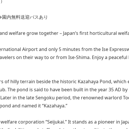
動）
→園内無料送迎バスあり
d welfare grow together – Japan’s first horticultural welf
ernational Airport and only 5 minutes from the Ise Express
ravelers on their way to or from Ise-Shima. Enjoy a peaceful
 of hilly terrain beside the historic Kazahaya Pond, which 
Club. The pond is said to have been built in the year 35 AD b
s. Later in the late Sengoku period, the renowned warlord T
 pond and named it “Kazahaya.”
elfare corporation “Seijukai.” It stands as a pioneer in Jap