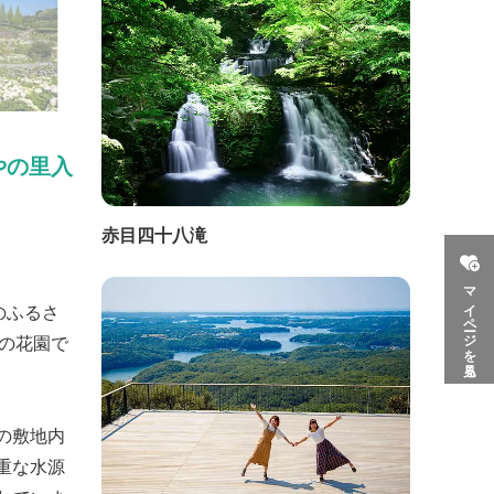
やの里入
赤目四十八滝
マイページを見る
のふるさ
の花園で
」の敷地内
重な水源