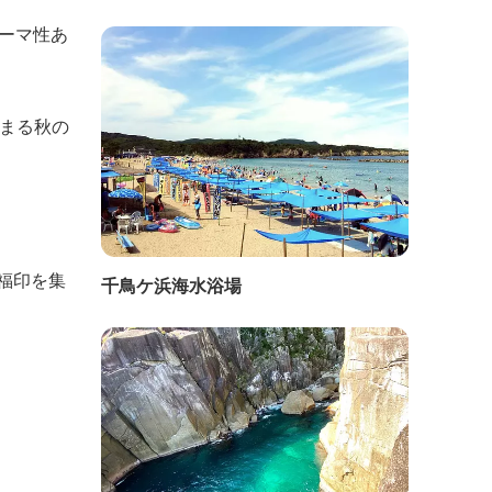
テーマ性あ
深まる秋の
福印を集
千鳥ケ浜海水浴場