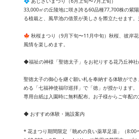
💠 あじさいまつり（6月上旬〜7月上旬）
33,000㎡の丘陵地に咲き誇る60品種77,700株の
る植栽と、風早池の借景が美しさを際立たせます。見
🍁 秋桜まつり（9月下旬〜11月中旬）秋桜、彼
風情を楽しめます。
◆福祉の神様「聖徳太子」をお祀りする花乃丘神社
聖徳太子の御心を継ぐ願い札を奉納する体験ができ
める「七福神使福印巡拝」で「徳」が授かります。
専用台紙は入園時に無料配布。お子様からご年配の
◆ おすすめ体験・施設案内
* 花まつり期間限定「眺めの良い薬草足湯」（8:00〜1