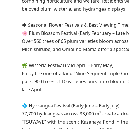
combining horticulture and welfare. Residents wit
beloved plum, wisteria, and hydrangea displays.
◆ Seasonal Flower Festivals & Best Viewing Time
🌸 Plum Blossom Festival (Early February – Late 
Over 560 trees of 65 plum varieties bloom across
Michishirube, and Omoi-no-Mama offer a spectacu
🌿 Wisteria Festival (Mid-April – Early May)
Enjoy the one-of-a-kind “Nine-Segment Triple Circul
park. 900 trees of 10 varieties burst into bloom.
late April.
💠 Hydrangea Festival (Early June – Early July)
77,700 hydrangeas across 33,000 m² create a dre
“TSUWAVE” with the scenic Kazahaya Pond in the