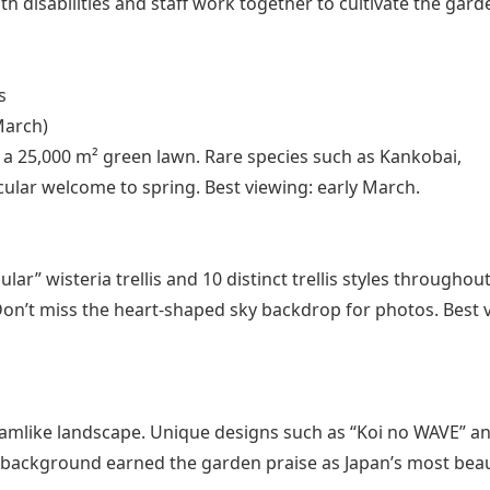
h disabilities and staff work together to cultivate the gard
s
March)
 a 25,000 m² green lawn. Rare species such as Kankobai,
lar welcome to spring. Best viewing: early March.
ar” wisteria trellis and 10 distinct trellis styles throughou
 Don’t miss the heart-shaped sky backdrop for photos. Best 
amlike landscape. Unique designs such as “Koi no WAVE” a
 background earned the garden praise as Japan’s most beau