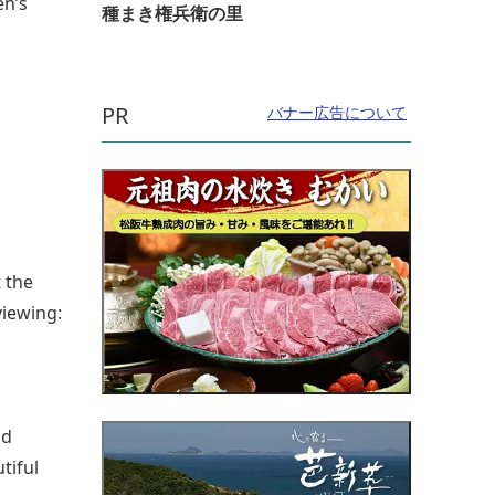
en’s
種まき権兵衛の里
PR
バナー広告について
t the
viewing:
nd
tiful