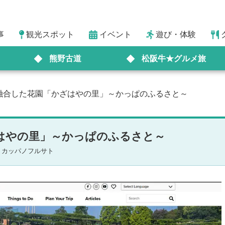
事
観光スポット
イベント
遊び・体験
熊野古道
松阪牛★グルメ旅
融合した花園「かざはやの里」～かっぱのふるさと～
はやの里」～かっぱのふるさと～
トカッパノフルサト