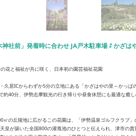
社前」発着時に合わせ JA戸木駐車場 ⇄ かざは
季の花と福祉が共に咲く、日本初の園芸福祉花園
・久居ICからわずか5分の立地にある「かざはやの里～かっぱ
で約40分、伊勢志摩観光の行き帰りや昼食休憩にも最適な癒し
,000㎡の丘陵地に広がるこの花園は、「伊勢温泉ゴルフクラブ
仁天皇が築いた全国800の灌漑池のひとつと伝えられ、津市の貴