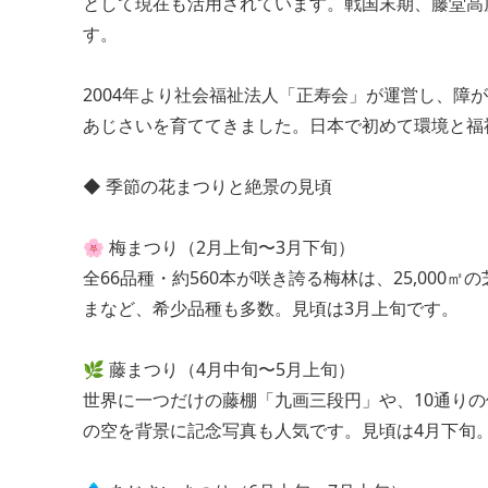
として現在も活用されています。戦国末期、藤堂高
す。
2004年より社会福祉法人「正寿会」が運営し、
あじさいを育ててきました。日本で初めて環境と福
◆ 季節の花まつりと絶景の見頃
🌸 梅まつり（2月上旬〜3月下旬）
全66品種・約560本が咲き誇る梅林は、25,00
まなど、希少品種も多数。見頃は3月上旬です。
🌿 藤まつり（4月中旬〜5月上旬）
世界に一つだけの藤棚「九画三段円」や、10通りの
の空を背景に記念写真も人気です。見頃は4月下旬