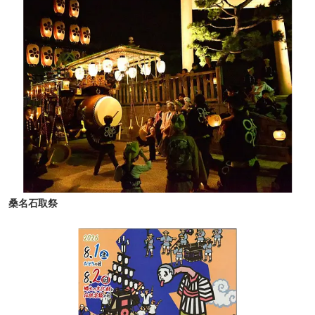
桑名石取祭