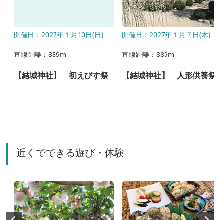
8
開催日：2027年１月10日(日)
開催日：2027年１月７日(木)
直線距離：889m
直線距離：889m
【結城神社】 初えびす祭
【結城神社】 人形供養祭
近くでできる遊び・体験