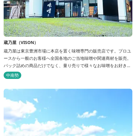
蔵乃屋（VISON）
蔵乃屋は東京豊洲市場に本店を置く味噌専門の販売店です。プロユ
ースから一般のお客様へ全国各地のご当地味噌や関連商材を販売。
パック詰めの商品だけでなく、量り売りで様々なお味噌をお好きな
量だけ購入できます。 また、VISON店では日本の伝統食品である
中南勢
味噌について楽しく学べる「味噌の手作り教室」を店舗内で毎日開
催しています。(当日先着6組...