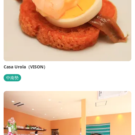
Casa Urola（VISON）
中南勢