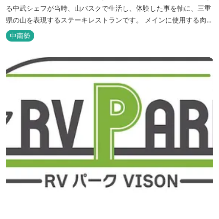
る中武シェフが当時、山バスクで生活し、体験した事を軸に、三重
県の山を表現するステーキレストランです。 メインに使用する肉は
三重県熊野市の美熊野牛(みくまのぎゅう)。風光明媚な世界遺産の
中南勢
町・熊野の牧場で年間 100 頭余りとわずかな生産量の希少な黒毛...