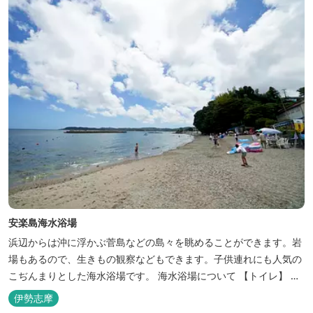
安楽島海水浴場
浜辺からは沖に浮かぶ菅島などの島々を眺めることができます。岩
場もあるので、生きもの観察などもできます。子供連れにも人気の
こぢんまりとした海水浴場です。 海水浴場について 【トイレ】
１ヶ所 無料 バリアフリートイレ有り(昼間のみ解放) 【シャワ
伊勢志摩
ー】 無料 外４基 （冷水シャワー） ※女子