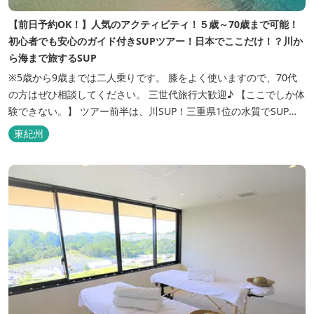
【前日予約OK！】人気のアクティビティ！５歳～70歳まで可能！
初心者でも安心のガイド付きSUPツアー！日本でここだけ！？川か
ら海まで旅するSUP
※5歳から9歳までは二人乗りです。 膝をよく使いますので、70代
の方はぜひ相談してください。 三世代旅行大歓迎♪ 【ここでしか体
験できない。】 ツアー前半は、川SUP！三重県1位の水質でSUPだ
けでなくシュノーケルをしたり、50センチオーバーの魚を観察した
東紀州
り、カニを捕まえたり♬もちろんSUPを使った遊びも！とにかくた
くさん遊びます。約60分 ツアー中盤、川ゾーンを進んでいく...