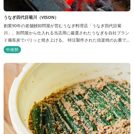
うなぎ四代目菊川（VISON）
創業90年の老舗鰻卸問屋が営むうなぎ料理店「うなぎ四代目菊
川」。卸問屋から仕入れる当店用に厳選されたうなぎを自社ブラン
ド備長炭でパリッと焼き上げる。 特注製作された信楽焼のお重で提
供するのは一本まるごと使用した名物「一本うなぎ」。 皮はパリッ
中南勢
と、身はふわっと。噛めば口の中で上質な脂がとろっと広がりま
す。 ぜひ焼...