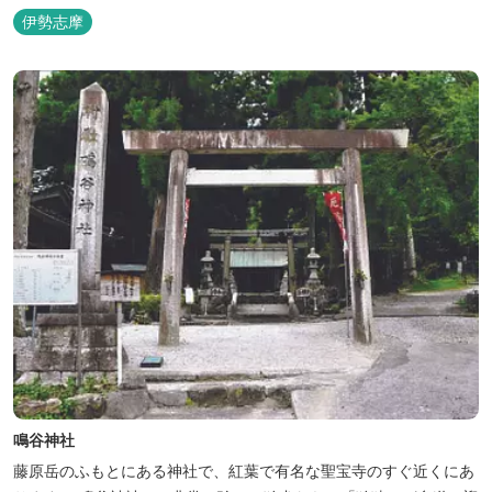
スセンター 電話 0596-23-3323 伊勢市駅手荷物預かり所 電
伊勢志摩
話 0596-65-6861
鳴谷神社
藤原岳のふもとにある神社で、紅葉で有名な聖宝寺のすぐ近くにあ