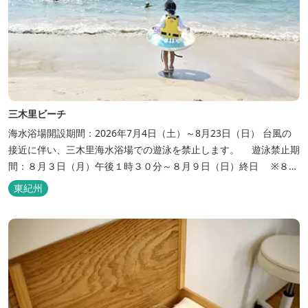
三木里ビーチ
海水浴場開設期間：2026年7月4日（土）～8月23日（日） 台風の
接近に伴い、三木里海水浴場での遊泳を禁止します。 遊泳禁止期
間：８月３日（月）午後１時３０分～８月９日（日）終日 ※８月
１０日（月）以降についても、注意報や現地の状況等により期間延
東紀州
長の可能性がありますので予めご了承ください。 遠浅の約１ｋｍあ
まりの真っ白な砂浜の海水浴場。後ろには紀伊の吉宗公が植えさせ
たと...