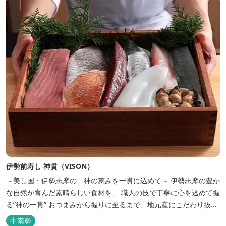
伊勢前寿し 神貫（VISON）
～美し国・伊勢志摩の 神の恵みを一貫に込めて～ 伊勢志摩の豊か
な自然が育んだ素晴らしい食材を、 職人の技で丁寧に心を込めて握
る”神の一貫” おつまみから握りに至るまで、地元産にこだわり抜い
た、 この地でしか味わえない本物の”伊勢前寿し”をご堪能下さい
中南勢