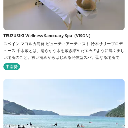
TEUZUSIKI Wellness Sanctuary Spa（VISON）
スペイン マヨルカ島発 ビューティアーティスト 鈴木サリープロデ
ュース 手水敷とは、清らかな水を敷き詰めた宝石のように輝く美し
い場所のこと。祓い清めからはじめる発信型スパ。聖なる場所で自
分でないものをとり払う。本来の伸び伸びした状態を蘇らせるため
中南勢
の静寂や透明感を大切にしたリトリート空間。 「未来にも続く真の
美学」は、世界中のメソッドや伝承療法からモダンテクニックまで
を網羅し、肉...