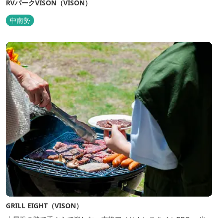
RVパークVISON（VISON）
中南勢
GRILL EIGHT（VISON）