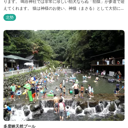
ります。 鳴谷神社では非常に珍しい狛犬ならぬ「狛猿」が参道で迎
えてくれます。 猿は神様のお使い、神猿（まさる）として大切にさ
れてきました。 「見ざる」「言わざる」「聞かざる」の教えは良い
北勢
ことだけを聞いて、見て、悪口を言わなければ運が開け、幸せを招
くということ。 置かれている場所や立場でベストを尽くすパワーを
授けてもらえます。...
多度峡天然プール