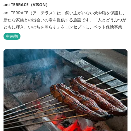
ani TERRACE（VISON）
ani TERRACE（アニテラス）は、飼い主がいない犬や猫を保護し、
新たな家族との出会いの場を提供する施設です。「人とどうぶつが
ともに輝き、いのちを照らす」をコンセプトに、ペット保険事業を
行うアニコムグループが運営します。また、本施設では、飼い主様
中南勢
と一緒にVISONへ訪れたペットを一時的にお預かりするペットホテ
ルをご用意しているほか、広々...