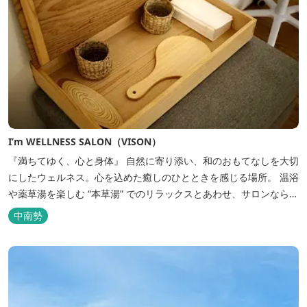
I’m WELLNESS SALON（VISON）
『満ちてゆく、心と身体』 自然に寄り添い、和のおもてなしを大切
にしたウェルネス。心を込めた癒しのひとときを感じる場所。 温浴
や薬草湯を楽しむ “本草湯” でのリラックスとあわせ、サロンならで
はの丁寧なケアで、日常の疲れやストレスを解きほぐす──。そん
中南勢
な、心身を満たすひとときを、ここでゆっくりとお過ごしくださ
い...