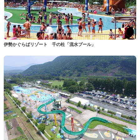
伊勢かぐらばリゾート 千の杜「流水プール」