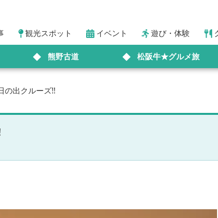
事
観光スポット
イベント
遊び・体験
熊野古道
松阪牛★グルメ旅
日の出クルーズ!!
!