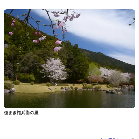
種まき権兵衛の里