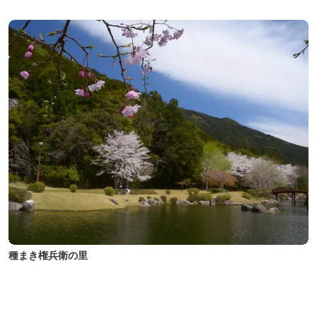
種まき権兵衛の里