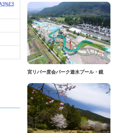
A3%E3
宮リバー度会パーク遊水プール・鏡