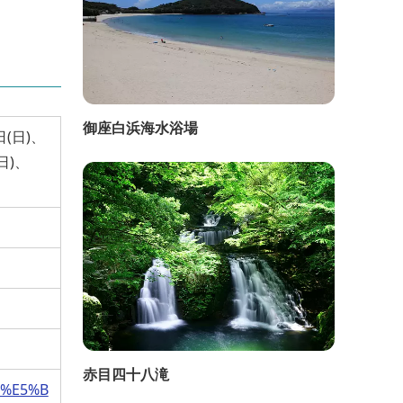
御座白浜海水浴場
日(日)、
日)、
赤目四十八滝
F%E5%B