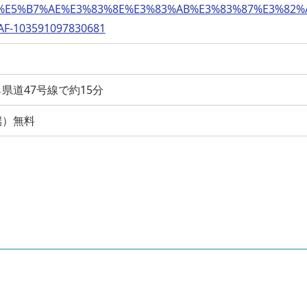
%E5%B7%AE%E3%83%8E%E3%83%AB%E3%83%87%E3%82%
F-103591097830681
県道47号線で約15分
端）無料