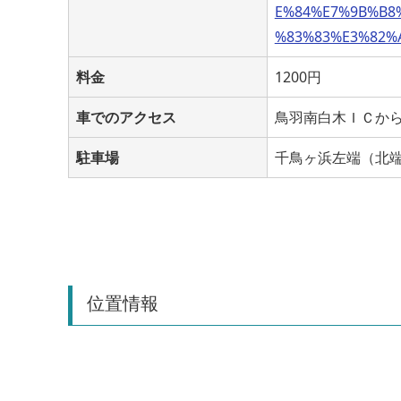
E%84%E7%9B%B8
%83%83%E3%82%A
料金
1200円
車でのアクセス
鳥羽南白木ＩＣから
駐車場
千鳥ヶ浜左端（北
位置情報