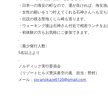
・日本一の海女の町なので、運が良ければ、海女漁
・女性の願いを１つ叶えてくれる石神さんへも立ち
・伝説の残る聖地くじら崎も巡ります。
・ウォーキング後は石神さん付近で相差ランチをお
・初体験の方もお気軽にご参加できます。
.
〔最少催行人数〕
5名以上より
.
ノルディック実行委員会
（リゾートヒルズ豊浜蒼空の風 担当：野村）
メール：
soranokaze6120@gmail.com