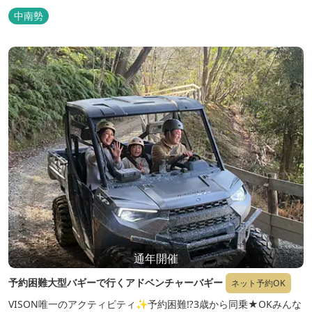
中南勢
通年開催
予約困難大型バギーで行くアドベンチャーバギー
ネット予約OK
VISON唯一のアクティビティ✨予約困難⁉3歳から同乗★OKみんな