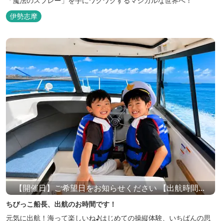
「魔法のスプレー」を手にワクワクするマジカルな世界へ！
伊勢志摩
【開催日】ご希望日をお知らせください 【出航時間】
10：00/11：00/13：00/14：00
ちびっこ船長、出航のお時間です！
元気に出航！海って楽しいね♪はじめての操縦体験、いちばんの思