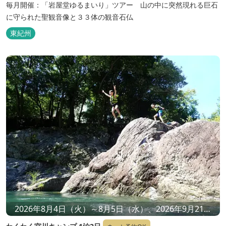
毎月開催：「岩屋堂ゆるまいり」ツアー 山の中に突然現れる巨石
に守られた聖観音像と３３体の観音石仏
東紀州
2026年8月4日（火）～8月5日（水）、2026年9月21日
（月祝）〜9月22日（火祝）