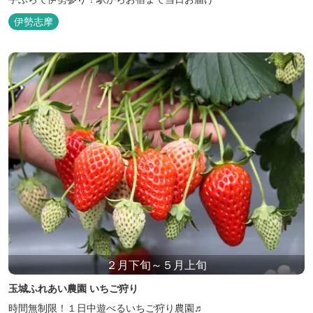
伊勢志摩
２月下旬～５月上旬
玉城ふれあい農園 いちご狩り
時間無制限！１日中遊べるいちご狩り農園♬