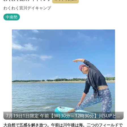
わくわく宮川デイキャンプ
中南勢
7月19日1日限定 午前【9時30分～12時30分】川SUPと川
ヨガ 午後【13時30分～16時30分】川から海SUPと海ヨ
大自然で五感を解き放つ。午前は川午後は海。二つのフィールドで