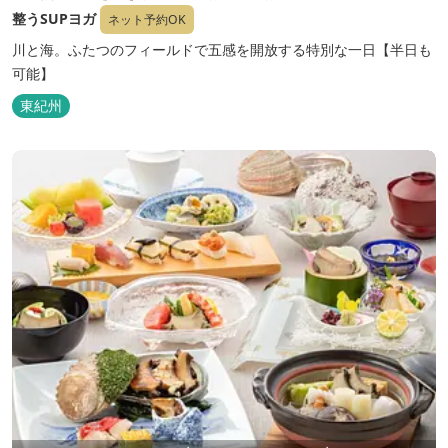
ガ
整うSUPヨガ
ネット予約OK
川と海。ふたつのフィールドで五感を開放する特別な一日【半日も
可能】
東紀州