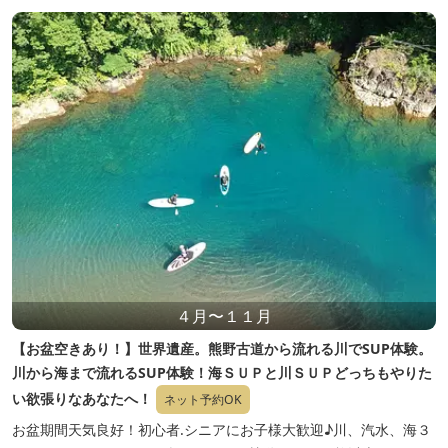
４月〜１１月
【お盆空きあり！】世界遺産。熊野古道から流れる川でSUP体験。
川から海まで流れるSUP体験！海ＳＵＰと川ＳＵＰどっちもやりた
い欲張りなあなたへ！
ネット予約OK
お盆期間天気良好！初心者.シニアにお子様大歓迎♪川、汽水、海３