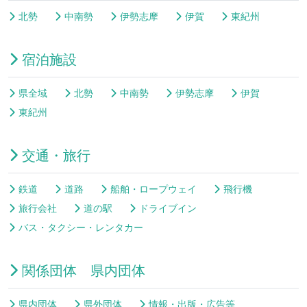
北勢
中南勢
伊勢志摩
伊賀
東紀州
宿泊施設
県全域
北勢
中南勢
伊勢志摩
伊賀
東紀州
交通・旅行
鉄道
道路
船舶・ロープウェイ
飛行機
旅行会社
道の駅
ドライブイン
バス・タクシー・レンタカー
関係団体 県内団体
県内団体
県外団体
情報・出版・広告等