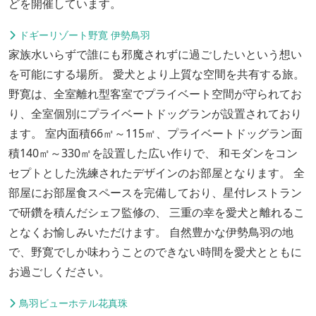
どを開催しています。
ドギーリゾート野寛 伊勢鳥羽
家族水いらずで誰にも邪魔されずに過ごしたいという想い
を可能にする場所。 愛犬とより上質な空間を共有する旅。
野寛は、全室離れ型客室でプライベート空間が守られてお
り、全室個別にプライベートドッグランが設置されており
ます。 室内面積66㎡～115㎡、プライベートドッグラン面
積140㎡～330㎡を設置した広い作りで、 和モダンをコン
セプトとした洗練されたデザインのお部屋となります。 全
部屋にお部屋食スペースを完備しており、星付レストラン
で研鑽を積んだシェフ監修の、 三重の幸を愛犬と離れるこ
となくお愉しみいただけます。 自然豊かな伊勢鳥羽の地
で、野寛でしか味わうことのできない時間を愛犬とともに
お過ごしください。
鳥羽ビューホテル花真珠