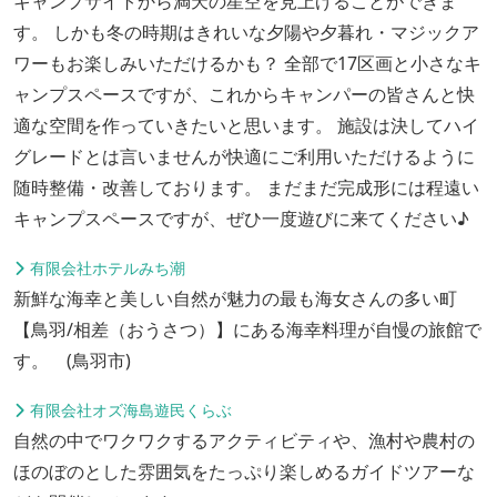
キャンプサイトから満天の星空を見上げることができま
す。 しかも冬の時期はきれいな夕陽や夕暮れ・マジックア
ワーもお楽しみいただけるかも？ 全部で17区画と小さなキ
ャンプスペースですが、これからキャンパーの皆さんと快
適な空間を作っていきたいと思います。 施設は決してハイ
グレードとは言いませんが快適にご利用いただけるように
随時整備・改善しております。 まだまだ完成形には程遠い
キャンプスペースですが、ぜひ一度遊びに来てください♪
有限会社ホテルみち潮
新鮮な海幸と美しい自然が魅力の最も海女さんの多い町
【鳥羽/相差（おうさつ）】にある海幸料理が自慢の旅館で
す。 (鳥羽市)
有限会社オズ海島遊民くらぶ
自然の中でワクワクするアクティビティや、漁村や農村の
ほのぼのとした雰囲気をたっぷり楽しめるガイドツアーな