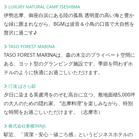
LUXURY NATURAL CAMP ISESHIMA
伊勢志摩、御座白浜にある陸の孤島 透明度の高い海と豊か
な緑に囲まれながら、BGMは波音＆小鳥の口笛で大自然を
贅沢に過ごす♪
TASO FOREST MARINA
TASO FOREST MARINAは、森の木立のプライベート空間に
ある、ヨット型のグランピング施設です。季節を問わずホ
テルのように快適にお過ごしいただけます。
汀渚 ばさら邸
夕日に染まる英虞湾をのぞむ高台に立つ、敷地面積5,000坪
の大人のための隠れ家。 “志摩料理”を楽しみながら、特別
な時間をお過ごしいただけます。（志摩市）
株式会社東横INNJr.
駅近、「清潔・安心・値ごろ感」というビジネスホテルの