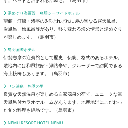
す。ペットと泊まれる部屋も。（鳥羽市）
湯めぐり海百景 鳥羽シーサイドホテル
望館・汀館・渚亭の3棟それぞれに趣の異なる露天風呂、
岩風呂、檜風呂等があり、移り変わる海の情景と湯めぐり
が楽しめます。（鳥羽市）
鳥羽国際ホテル
伊勢志摩の迎賓館として歴史、伝統、格式のあるホテル。
敷地内には和風旅館・潮路亭や、クルーザーで訪問できる
海上桟橋もあります。（鳥羽市）
サン浦島 悠季の里
良質な天然温泉が楽しめる自家源泉の宿で、ユニークな露
天風呂付カラオケルームがあります。地産地消にこだわっ
た旬の料理も絶品です。（鳥羽市）
NEMU RESORT HOTEL NEMU