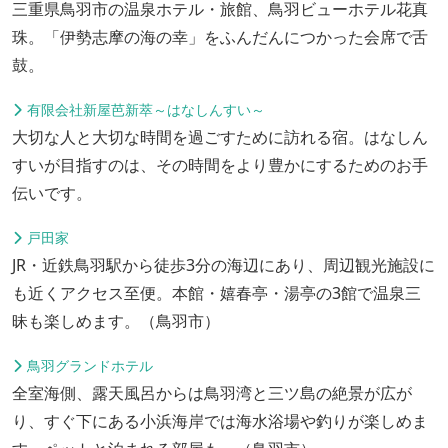
三重県鳥羽市の温泉ホテル・旅館、鳥羽ビューホテル花真
珠。「伊勢志摩の海の幸」をふんだんにつかった会席で舌
鼓。
有限会社新屋芭新萃～はなしんすい～
大切な人と大切な時間を過ごすために訪れる宿。はなしん
すいが目指すのは、その時間をより豊かにするためのお手
伝いです。
戸田家
JR・近鉄鳥羽駅から徒歩3分の海辺にあり、周辺観光施設に
も近くアクセス至便。本館・嬉春亭・湯亭の3館で温泉三
昧も楽しめます。（鳥羽市）
鳥羽グランドホテル
全室海側、露天風呂からは鳥羽湾と三ツ島の絶景が広が
り、すぐ下にある小浜海岸では海水浴場や釣りが楽しめま