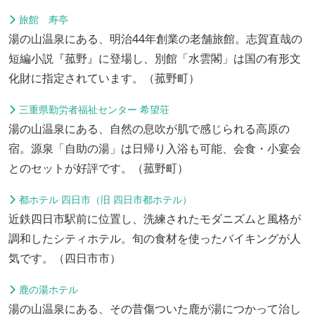
旅館 寿亭
湯の山温泉にある、明治44年創業の老舗旅館。志賀直哉の
短編小説『菰野』に登場し、別館「水雲閣」は国の有形文
化財に指定されています。（菰野町）
三重県勤労者福祉センター 希望荘
湯の山温泉にある、自然の息吹が肌で感じられる高原の
宿。源泉「自助の湯」は日帰り入浴も可能、会食・小宴会
とのセットが好評です。（菰野町）
都ホテル 四日市（旧 四日市都ホテル）
近鉄四日市駅前に位置し、洗練されたモダニズムと風格が
調和したシティホテル。旬の食材を使ったバイキングが人
気です。（四日市市）
鹿の湯ホテル
湯の山温泉にある、その昔傷ついた鹿が湯につかって治し