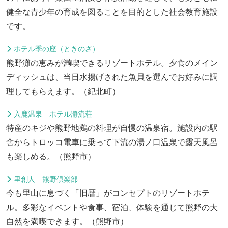
健全な青少年の育成を図ることを目的とした社会教育施設
です。
ホテル季の座（ときのざ）
熊野灘の恵みが満喫できるリゾートホテル。夕食のメイン
ディッシュは、当日水揚げされた魚貝を選んでお好みに調
理してもらえます。（紀北町）
入鹿温泉 ホテル瀞流荘
特産のキジや熊野地鶏の料理が自慢の温泉宿。施設内の駅
舎からトロッコ電車に乗って下流の湯ノ口温泉で露天風呂
も楽しめる。（熊野市）
里創人 熊野倶楽部
今も里山に息づく「旧暦」がコンセプトのリゾートホテ
ル。多彩なイベントや食事、宿泊、体験を通じて熊野の大
自然を満喫できます。（熊野市）