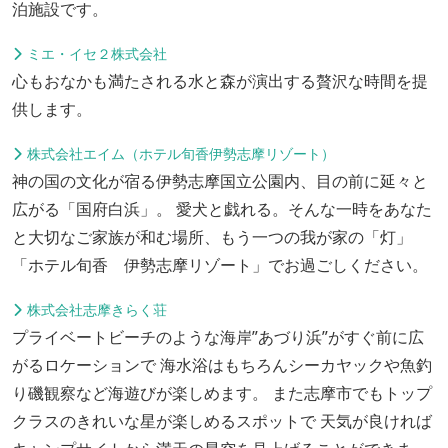
泊施設です。
ミエ・イセ２株式会社
心もおなかも満たされる水と森が演出する贅沢な時間を提
供します。
株式会社エイム（ホテル旬香伊勢志摩リゾート）
神の国の文化が宿る伊勢志摩国立公園内、目の前に延々と
広がる「国府白浜」。 愛犬と戯れる。そんな一時をあなた
と大切なご家族が和む場所、もう一つの我が家の「灯」
「ホテル旬香 伊勢志摩リゾート」でお過ごしください。
株式会社志摩きらく荘
プライベートビーチのような海岸”あづり浜”がすぐ前に広
がるロケーションで 海水浴はもちろんシーカヤックや魚釣
り磯観察など海遊びが楽しめます。 また志摩市でもトップ
クラスのきれいな星が楽しめるスポットで 天気が良ければ