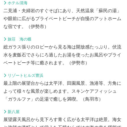
ホテル清海
二見浦・夫婦岩のすぐそばにあり、天然温泉「蘇民の湯」
や眼前に広がるプライベートビーチが自慢のアットホーム
な宿です。（伊勢市）
旅荘 海の蝶
総ガラス張りのロビーから見る海は開放感たっぷり。伏流
水を麦飯石でさらにろ過したお湯を使ったお風呂やプライ
ベートビーチ等に癒されます。（伊勢市）
リゾートヒルズ豊浜
最上階の展望台からは太平洋、田園風景、漁港等、方角に
よって様々な風景が楽しめます。スキンケアフィッシュ
「ガラルファ」の足湯で癒しを満喫。（鳥羽市）
新八屋
展望露天風呂から見下ろす青く広がる太平洋は絶景。海女