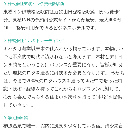
株式会社東横イン伊勢松阪駅前
東横イン伊勢松阪駅前は近鉄山田線松阪駅南口から徒歩1
分。東横INNの予約は公式サイトからが最安。最大400円
OFF！格安利用ができるビジネスホテルです。
株式会社キハタトレーディング
キハタは創業以来木の仕入れから拘っています。本物はい
つも不変的で時代に流されないと考えます。木材とデザイ
ンを拘るということはバランスが重要になり、皆様が叶え
たい理想のログを造るには技術が必要となります。 私たち
は、今まで700棟のログハウスを造ってきた中で培った知
識・技術・経験を持ってこれからもログファンに対して、
心から喜んでもらえる住まいを誇りを持って”本物”を提供
していきます。
湯元榊原館
榊原温泉で唯一、館内に源泉を保有している宿。清少納言