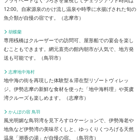
プライベートなくつろぎを重視してチェックアウト時間は
12:00。自家源泉のかけ流し温泉や時季に水揚げされた旬の
魚介類が自慢の宿です。（志摩市）
胡蝶蘭
専用桟橋はクルーザーでの訪問可、屋形船での宴会を楽し
むこともできます。網元直売の館内朝市が人気で、地方発
送も可能です。（鳥羽市）
志摩地中海村
地中海の街を再現した体験型＆滞在型リゾートヴィレッ
ジ。伊勢志摩の新鮮な食材を使った「地中海料理」や英虞
湾クルーズも楽しめます。（志摩市）
かんぽの宿 鳥羽
風光明媚な鳥羽湾を見下ろすロケーションで、伊勢海老や
地魚など伊勢湾の美味尽くしと、ゆっくりくつろげる天然
温泉「潮香の湯」が自慢の宿。（鳥羽市）