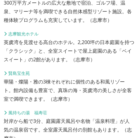
300万平方メートルの広大な敷地で宿泊、ゴルフ場、温
泉、マリーナ等を満喫できる自然体感型リゾート施設。各
種体験プログラムも充実しています。（志摩市）
志摩観光ホテル
英虞湾を見渡せる高台のホテル。2,200坪の日本庭園を持つ
「クラシック」と、全室スイートで屋上庭園のある「ベイ
スイート」の2館があります。（志摩市）
賢島宝生苑
華陽・燦陽・雅の3棟それぞれに個性のある和風リゾー
ト。館内設備も豊富で、真珠の海・英虞湾の美しさが全客
室で満喫できます。（志摩市）
風待ちの湯 福寿荘
対岸から船で3分、庭園露天風呂や名物「温泉料理」が人
気の温泉宿です。全室露天風呂付の別館もあります。（志