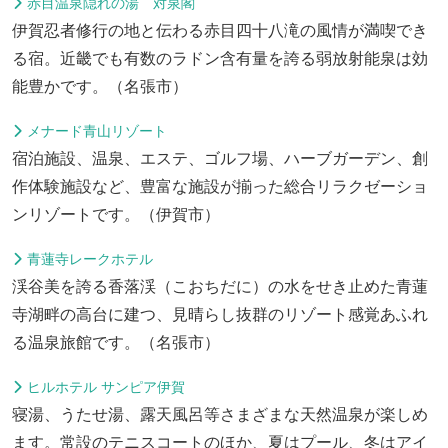
赤目温泉隠れの湯 対泉閣
伊賀忍者修行の地と伝わる赤目四十八滝の風情が満喫でき
る宿。近畿でも有数のラドン含有量を誇る弱放射能泉は効
能豊かです。（名張市）
メナード青山リゾート
宿泊施設、温泉、エステ、ゴルフ場、ハーブガーデン、創
作体験施設など、豊富な施設が揃った総合リラクゼーショ
ンリゾートです。（伊賀市）
青蓮寺レークホテル
渓谷美を誇る香落渓（こおちだに）の水をせき止めた青蓮
寺湖畔の高台に建つ、見晴らし抜群のリゾート感覚あふれ
る温泉旅館です。（名張市）
ヒルホテル サンピア伊賀
寝湯、うたせ湯、露天風呂等さまざまな天然温泉が楽しめ
ます。常設のテニスコートのほか、夏はプール、冬はアイ