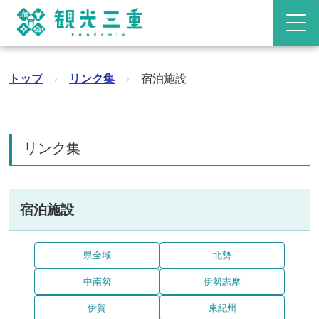
トップ
›
リンク集
›
宿泊施設
リンク集
宿泊施設
県全域
北勢
中南勢
伊勢志摩
伊賀
東紀州