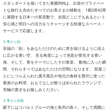
スタンダードを築いてきた東横INNは、出張やプライベー
トな旅行も含めたすべてのお客さまの移動を、1都2府42県
に展開する日本一の客室数で、全国どこにでもあるという
安心感と明日への活力をリチャージする快適なスペース・
サービスで応援します。
季さら刻
至福の「刻」をあなただけのために突き抜けるように頭上
に広がる青い空、 見る角度によって色彩が変化する青い
海、そして、青をテーマにした十の客室。 敷地に入った瞬
間、それらすべてはあなただけの空間になります。 部屋ご
とにしつらえられた露天風呂や地元の食材を贅沢に使った
垂涎のお料理、おもてなしが散りばめられたラウンジで、
究極の寛ぎをお愉しみください。
季さら本館
眼下にはコバルトブルーの海と鳥羽の島々。そして周囲に