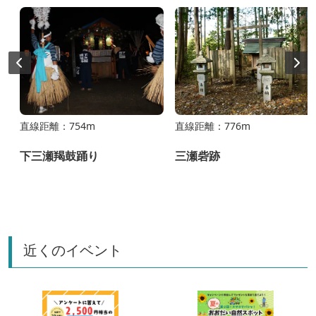
直線距離：754m
直線距離：776m
下三瀬羯鼓踊り
三瀬砦跡
近くのイベント