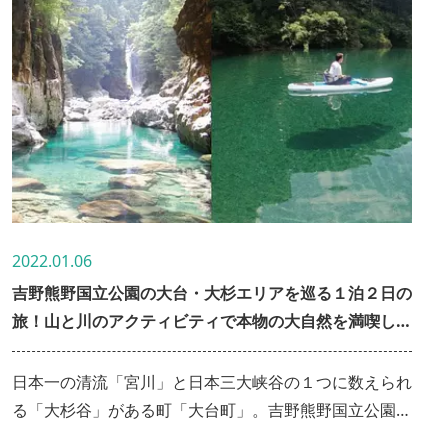
2022.01.06
吉野熊野国立公園の大台・大杉エリアを巡る１泊２日の
旅！山と川のアクティビティで本物の大自然を満喫しま
す♪
日本一の清流「宮川」と日本三大峡谷の１つに数えられ
る「大杉谷」がある町「大台町」。吉野熊野国立公園に
指定され、町土の約90％以上が森林を占めるこの地