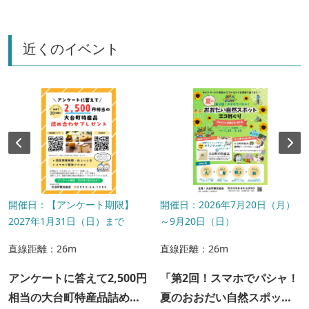
近くのイベント
開催日：【アンケート期限】
開催日：2026年7月20日（月）
2027年1月31日（日）まで
～9月20日（日）
直線距離：26m
直線距離：26m
アンケートに答えて2,500円
「第2回！スマホでパシャ！
相当の大台町特産品詰め合
夏のおおだい自然スポット