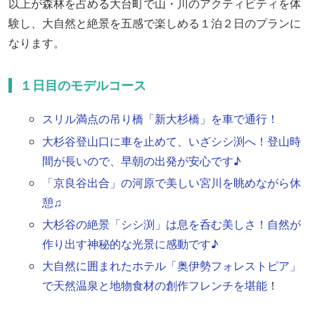
以上が森林を占める大台町で山・川のアクティビティを
体
験し
、大自然と絶景を五感で楽しめる１泊２日のプランに
なります。
１日目のモデルコース
スリル満点の吊り橋「新大杉橋」を車で通行！
大杉谷登山口に車を止めて、いざシシ渕へ！登山時
間が長いので、早朝の出発が安心です♪
「京良谷出合」の河原で美しい宮川を眺めながら休
憩♫
大杉谷の絶景「シシ渕」は息を呑む美しさ！自然が
作り出す神秘的な光景に感動です♪
大自然に囲まれたホテル「奥伊勢フォレストピア」
で天然温泉と地物食材の創作フレンチを堪能
！