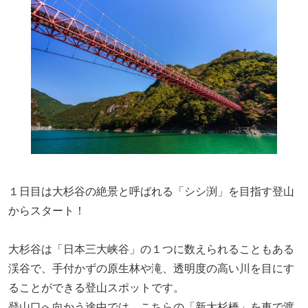
１日目は大杉谷の絶景と呼ばれる「シシ渕」を目指す登山
からスタート！
大杉谷は
「
日本三大峡谷
」
の１つに数えられる
こともある
渓谷で、手付かずの原生林や滝、透明度の高い川を目にす
ることができる登山スポットです。
登山口へ向かう途中
では
、
こちらの
「新大杉橋」を車で渡