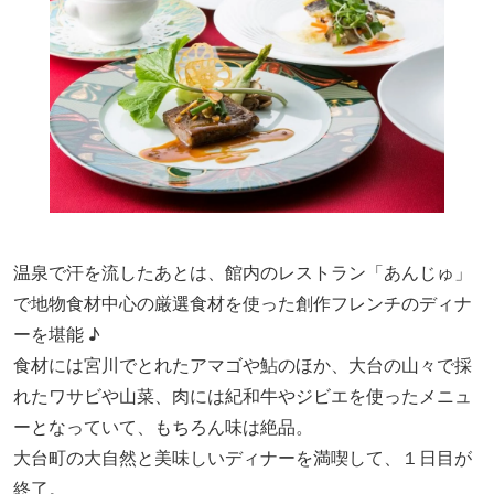
温泉で汗を流したあとは、館内のレストラン「あんじゅ」
で
地物食材中心の厳選食材を使っ
た創作フレンチのディナ
ーを堪能 ♪
食材には宮川で
と
れたアマゴや鮎のほか、大台の山々で採
れたワサビや山菜、肉には紀和牛やジビエを使
ったメニュ
ーとなっていて、もちろん味は絶品。
大台町の大自然と美味しいディナーを満喫して、１日目が
終了。