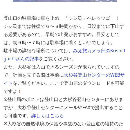
登山口の駐車場に車を止め、「シシ渕」へレッツゴー！
シシ渕までは往復
で
６〜８時間かか
り
、日没までに下山す
る必要があるので、早朝の
出発
がおすすめ。目安として
は、朝６時〜７時には駐車場
に
着
くと
いいでしょう。
駐車場の
詳細な
場所については、
みえ旅カメラ部のKoshi I
guchiさんの記事
をご覧ください。
また、大杉谷は入山できるシーズンが限られていますの
で、
計画を立てる際は事前に
大杉谷登山センターのWEBサ
イト
をご覧ください。
ここで
登山届のダウンロードも可能
ですよ
！
※登山届のポストは登山口と大杉谷登山センターにありま
すが、大杉谷登山センターにメールやFAXで提出すること
も可能です。
詳しくはこちら
※大杉谷の自然環境の保護や事故のない登山道の維持のた