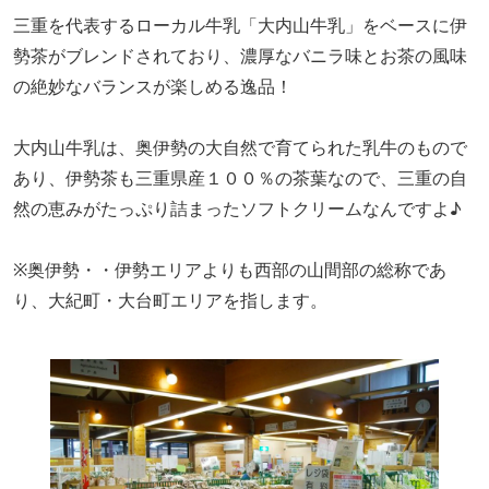
三重を代表するローカル牛乳「大内山牛乳」をベースに伊
勢茶がブレンドされており、濃厚なバニラ味とお茶の風味
の絶妙なバランスが
楽しめる逸品！
大内山牛乳は、奥伊勢の大自然で育てられた乳牛
の
もので
あり、伊勢茶も
三重県産１００％の
茶葉なので、三重の自
然の恵みがたっぷり詰まったソフトクリームなんですよ♪
※奥伊勢・・伊勢エリアよりも西部の山間部の総称であ
り、大紀町・大台町エリアを指します。