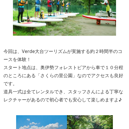
今回は、Verde大台ツーリズムが実施する約２時間半のコ
ースを体験！
スタート地点は、
奥伊勢フォレストピア
から車で１０分程
のところに
ある「さくらの里公園」なのでアクセス
も
良好
です。
道具一式
は全て
レンタルでき、スタッフさんによる丁寧な
レクチャーがあるので初心者でも安心して楽しめますよ♪