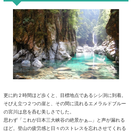
更に
約２時間
ほど
歩くと、目標地点
である
シシ渕
に
到着。
そびえ立つ２つの崖と、その間に流れるエメラルドブルー
の宮川は息を呑む美しさでした。
思わず
「これが日本三大峡谷の絶景かぁ...」
と声が漏れる
ほど。登山の疲労感と日々のストレスを忘れさせてくれる