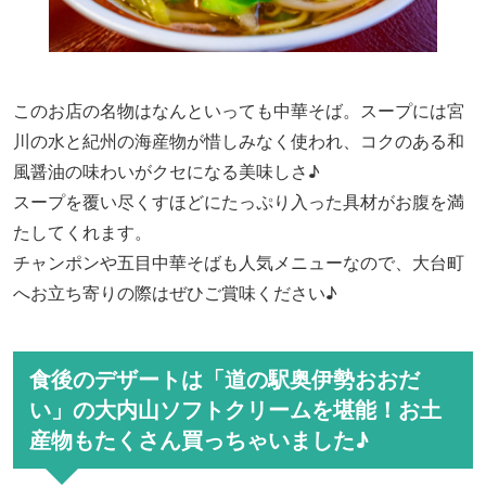
このお店の名物は
なんといっても
中華そば。スープには宮
川の水と紀州の海産物が惜しみなく使われ、コクのある和
風醤油の味わいがクセになる美味しさ♪
スープを覆い尽くすほど
に
たっぷり入った具材がお腹を満
たしてくれます。
チャンポンや五目中華そばも人気メニューなので、大台町
へお立ち寄りの際はぜひ
ご賞味ください
♪
食後のデザートは「道の駅奥伊勢おおだ
い」の大内山ソフトクリームを堪能！お土
産物もたくさん買っちゃいました♪