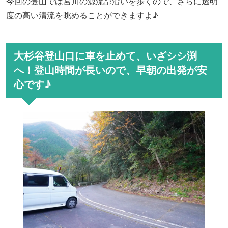
今回の登山
で
は宮川の源流部沿いを歩くので、
さらに
透明
度の高い清流を眺めることができますよ♪
大杉谷登山口に車を止めて、いざシシ渕
へ！登山時間が長いので、早朝の出発が安
心です♪