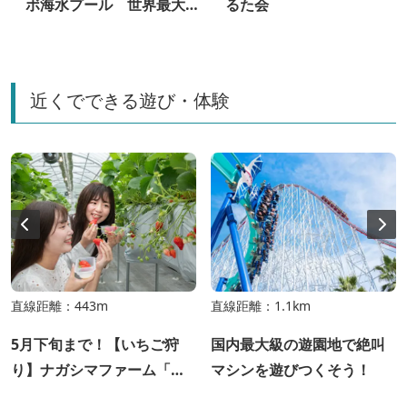
ボ海水プール 世界最大級
るた会
の海水プール！7/11~9/28
近くでできる遊び・体験
直線距離：443m
直線距離：1.1km
5月下旬まで！【いちご狩
国内最大級の遊園地で絶叫
り】ナガシマファーム「い
マシンを遊びつくそう！
ちご狩り」食べ放題練乳付