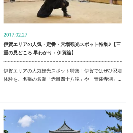
2017.02.27
伊賀エリアの人気・定番・穴場観光スポット特集♪【三
重の見どころ 早わかり：伊賀編】
伊賀エリアの人気観光スポット特集！伊賀ではぜひ忍者
体験を。名張の名瀑「赤目四十八滝」や「青蓮寺湖」と
いった名水スポットで自然散策もおすすめ。＜伊賀市
名張市＞○伊賀エリア特設サイト「伊賀名張を歩く～日
本情緒に浸り、風景に癒される」