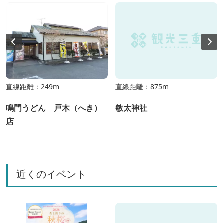
直線距離：249m
直線距離：875m
鳴門うどん 戸木（へき）
敏太神社
店
近くのイベント