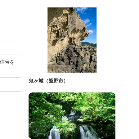
署信号を
鬼ヶ城（熊野市）