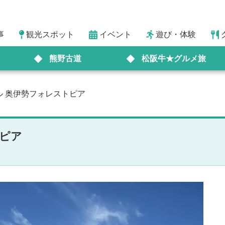
事
観光スポット
イベント
遊び・体験
熊野古道
松阪牛★グルメ旅
ル 奥伊勢フォレストピア
トピア