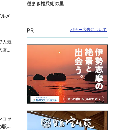
種まき権兵衛の里
グルメ
PR
バナー広告について
で人気
気店で
ショッ
の駅＆