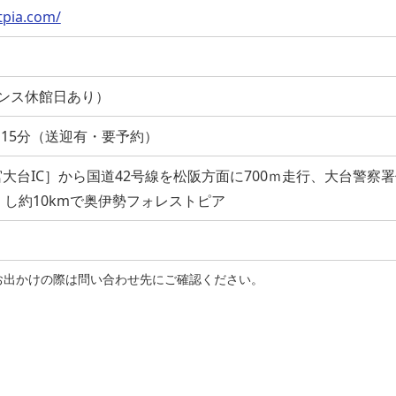
tpia.com/
ンス休館日あり）
ス15分（送迎有・要予約）
大台IC］から国道42号線を松阪方面に700ｍ走行、大台警察
）し約10kmで奥伊勢フォレストピア
お出かけの際は問い合わせ先にご確認ください。