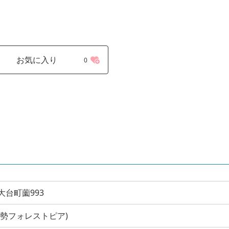
お気に入り
0
郡大台町薗993
 (奥伊勢フォレストピア)