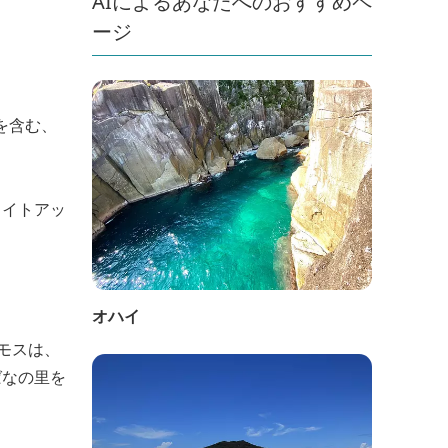
AIによるあなたへのおすすめペ
ージ
’を含む、
ライトアッ
オハイ
モスは、
ばなの里を