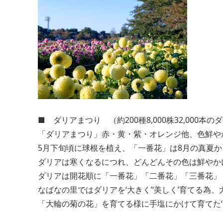
■ ダリアまつり （約200種8,000株32,000本の
「ダリアまつり」赤・黄・紫・オレンジ他、色鮮や
5月下旬頃に球根を植え、「一番花」は8月の真夏
ダリアは寒くなるにつれ、どんどんその色は鮮やか
ダリアは開花順に「一番花」「二番花」「三番花」
なばなの里ではダリアを‘大きく’‘美しく’育てる為
「大輪の菊の花」を育てる様に手塩にかけて育てた‘