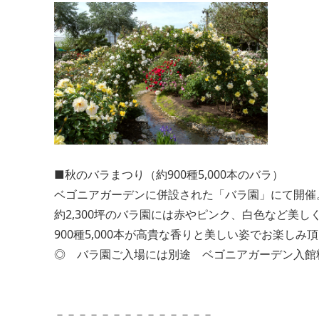
■秋のバラまつり（約900種5,000本のバラ）
ベゴニアガーデンに併設された「バラ園」にて開催
約2,300坪のバラ園には赤やピンク、白色など美し
900種5,000本が高貴な香りと美しい姿でお楽しみ
◎ バラ園ご入場には別途 ベゴニアガーデン入館
－－－－－－－－－－－－－－