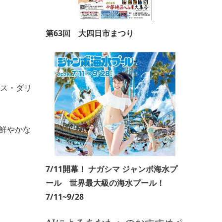
第63回 大四日市まつり
モス・ダリ
鮮やかな
7/11開幕！ ナガシマ ジャンボ海水プ
ール 世界最大級の海水プール！
7/11~9/28