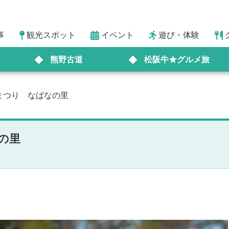
事
観光スポット
イベント
遊び・体験
熊野古道
松阪牛★グルメ旅
まつり なばなの里
なの里