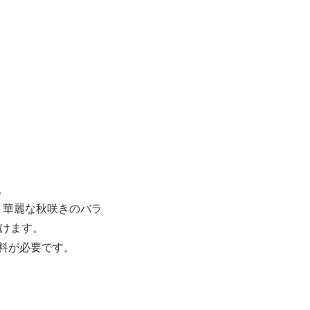
。
く華麗な秋咲きのバラ
頂けます。
料が必要です。