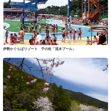
伊勢かぐらばリゾート 千の杜「流水プール」