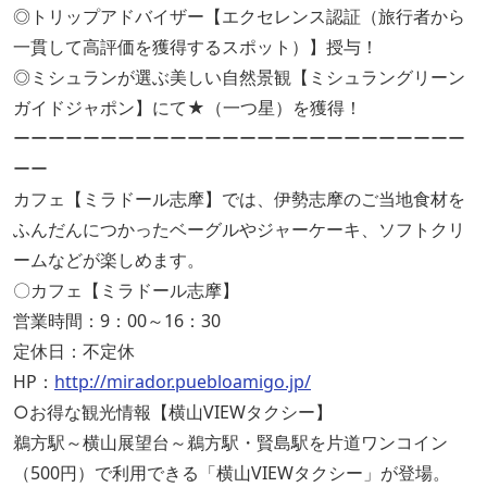
◎トリップアドバイザー【エクセレンス認証（旅行者から
一貫して高評価を獲得するスポット）】授与！
◎ミシュランが選ぶ美しい自然景観【ミシュラングリーン
ガイドジャポン】にて★（一つ星）を獲得！
ーーーーーーーーーーーーーーーーーーーーーーーーーー
ーー
カフェ【ミラドール志摩】では、伊勢志摩のご当地食材を
ふんだんにつかったベーグルやジャーケーキ、ソフトクリ
ームなどが楽しめます。
〇カフェ【ミラドール志摩】
営業時間：9：00～16：30
定休日：不定休
HP：
http://mirador.puebloamigo.jp/
○お得な観光情報【横山VIEWタクシー】
鵜方駅～横山展望台～鵜方駅・賢島駅を片道ワンコイン
（500円）で利用できる「横山VIEWタクシー」が登場。