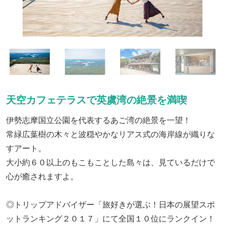
天空カフェテラスで英虞湾の絶景を満喫
伊勢志摩国立公園を代表するあご湾の絶景を一望！
常緑広葉樹の木々と波穏やかなリアス式の海岸線が織りな
すアート。
大小約６０以上のもこもことした島々は、見ているだけで
心が癒されますよ。
◎トリップアドバイザー「旅好きが選ぶ！日本の展望スポ
ットランキング２０１７」にて全国１０位にランクイン！