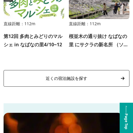
直線距離：112m
直線距離：112m
第12回 多肉とみどりのマル
桜並木の通り抜け なばなの
シェ in なばなの里4/10~12
里 にサクラの新名所 （ソメ
イヨシノ）
近くの宿泊施設を探す
Page Top