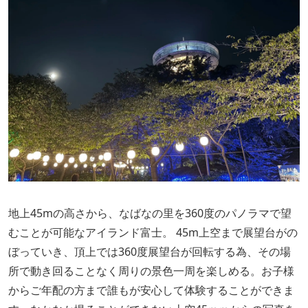
地上45mの高さから、なばなの里を360度のパノラマで望
むことが可能なアイランド富士。 45m上空まで展望台がの
ぼっていき、頂上では360度展望台が回転する為、その場
所で動き回ることなく周りの景色一周を楽しめる。お子様
からご年配の方まで誰もが安心して体験することができま