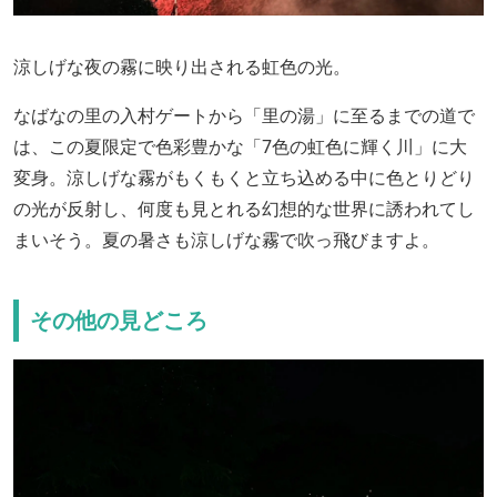
涼しげな夜の霧に映り出される虹色の光。
なばなの里の入村ゲートから「里の湯」に至るまでの道で
は、この夏限定で色彩豊かな「7色の虹色に輝く川」に大
変身。涼しげな霧がもくもくと立ち込める中に色とりどり
の光が反射し、何度も見とれる幻想的な世界に誘われてし
まいそう。夏の暑さも涼しげな霧で吹っ飛びますよ。
その他の見どころ