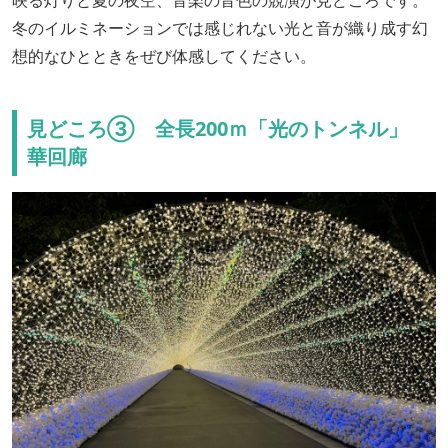
映る灯りと夏の夜空、音楽の音色の競演が見どころです。
冬のイルミネーションでは感じれない光と音が織り成す幻
想的なひとときをぜび体感してください。
見どころ③ 全長200ｍ「光のトンネル」
華回廊