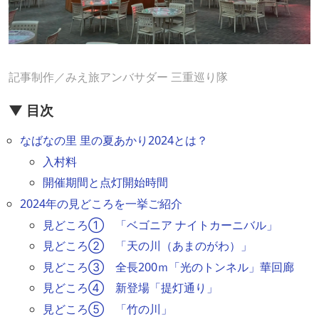
記事制作／みえ旅アンバサダー 三重巡り隊
▼ 目次
なばなの里 里の夏あかり2024とは？
入村料
開催期間と点灯開始時間
2024年の見どころを一挙ご紹介
見どころ① 「ベゴニア ナイトカーニバル」
見どころ② 「天の川（あまのがわ）」
見どころ③ 全長200ｍ「光のトンネル」華回廊
見どころ④ 新登場「提灯通り」
見どころ⑤ 「竹の川」