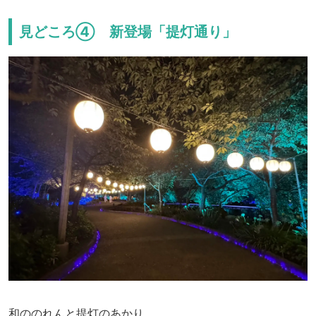
見どころ④ 新登場「提灯通り」
和ののれんと提灯のあかり。