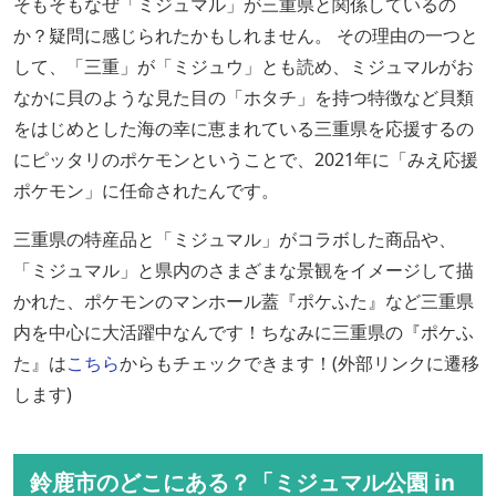
そもそもなぜ「ミジュマル」が三重県と関係しているの
か？疑問に感じられたかもしれません。 その理由の一つと
して、「三重」が「ミジュウ」とも読め、ミジュマルがお
なかに貝のような見た目の「ホタチ」を持つ特徴など貝類
をはじめとした海の幸に恵まれている三重県を応援するの
にピッタリのポケモンということで、2021年に「みえ応援
ポケモン」に任命されたんです。
三重県の特産品と「ミジュマル」がコラボした商品や、
「ミジュマル」と県内のさまざまな景観をイメージして描
かれた、ポケモンのマンホール蓋『ポケふた』など三重県
内を中心に大活躍中なんです！ちなみに三重県の『ポケふ
た』は
こちら
からもチェックできます！(外部リンクに遷移
します)
鈴鹿市のどこにある？「ミジュマル公園 in