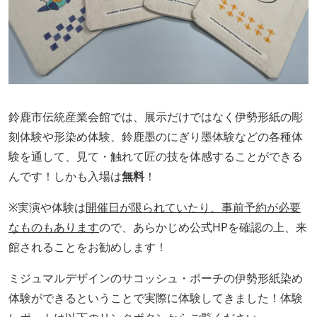
鈴鹿市伝統産業会館では、展示だけではなく伊勢形紙の彫
刻体験や形染め体験、鈴鹿墨のにぎり墨体験などの各種体
験を通して、見て・触れて匠の技を体感することができる
んです！しかも入場は
無料
！
※実演や体験は
開催日が限られていたり、事前予約が必要
なものもあります
ので、あらかじめ公式HPを確認の上、来
館されることをお勧めします！
ミジュマルデザインのサコッシュ・ポーチの伊勢形紙染め
体験ができるということで実際に体験してきました！体験