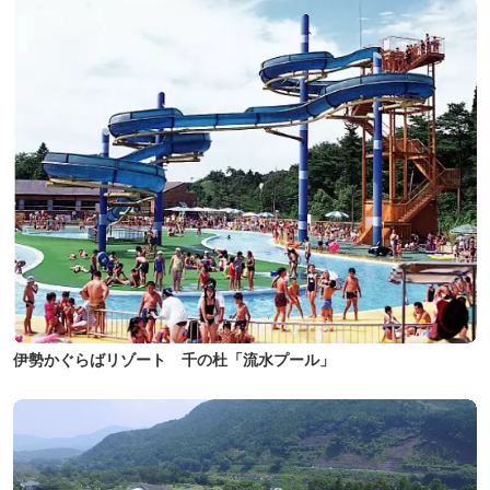
伊勢かぐらばリゾート 千の杜「流水プール」