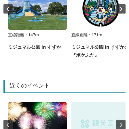
直線距離：147m
直線距離：171m
ミジュマル公園 in すずか
ミジュマル公園 in すずかの
『ポケふた』
近くのイベント