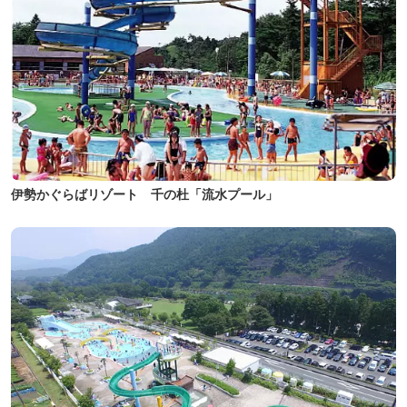
伊勢かぐらばリゾート 千の杜「流水プール」