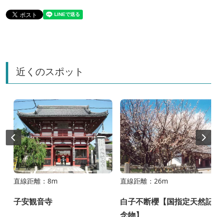
近くのスポット
直線距離：8m
直線距離：26m
子安観音寺
白子不断櫻【国指定天然記
念物】