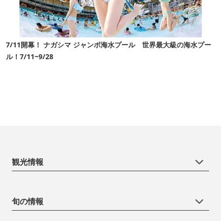
7/11開幕！ ナガシマ ジャンボ海水プール 世界最大級の海水プー
ル！7/11~9/28
観光情報
旬の情報