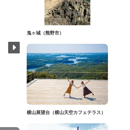
鬼ヶ城（熊野市）
横山展望台（横山天空カフェテラス）