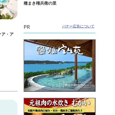
種まき権兵衛の里
直線距離：344m
直線距
PR
バナー広告について
クア・ア
ミジュマル公園 in すずかの『ポケふ
ミジュ
た』