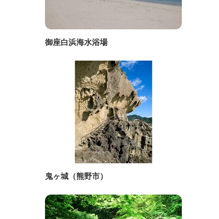
御座白浜海水浴場
鬼ヶ城（熊野市）