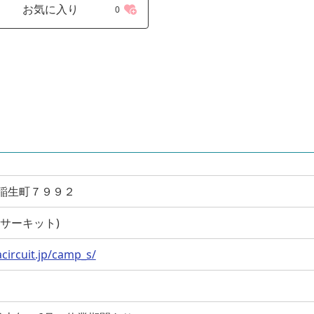
お気に入り
0
鹿市稲生町７９９２
(鈴鹿サーキット)
circuit.jp/camp_s/