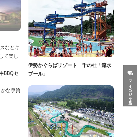
イスなどキ
して楽し
伊勢かぐらばリゾート 千の杜「流水
BBQセ
プール」
マイページを見る
らかな泉質