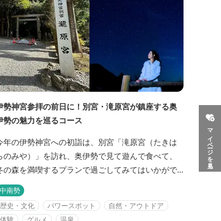
伊勢神宮参拝の前日に！別宮・滝原宮が鎮座する奥
伊勢の魅力を巡るコース
マイページを見る
今年の伊勢神宮への初詣は、別宮「滝原宮（たきは
らのみや）」を訪れ、奥伊勢で見て遊んで食べて、
冬の森を満喫するプランで過ごしてみてはいかがで
しょうか。 観光客の少ない奥伊勢は、高速道路を使
中南勢
って大阪から2時間30分、名古屋から1時間40分。家
歴史・文化
パワースポット
自然・アウトドア
族3世代でゆっくりと巡る1泊2日のコースです。 ※年
体験
グルメ
温泉