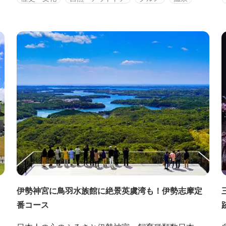
href="https://www.kankomie.or.jp/report/1681"
target="_blank" rel="noopener"...
え
く
伊勢神宮に鳥羽水族館に絶景英虞湾も！伊勢志摩定
番コース