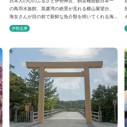
日本人の心のふるさと伊勢神宮、飼育種類数日本一
の鳥羽水族館、英虞湾の絶景が見れる横山展望台、
海女さんが目の前で新鮮な魚介類を焼いてくれる海
女小屋体験など、伊勢志摩の定番スポットを１泊２
伊勢志摩
日で回るコースです。初めて伊勢志摩に訪れる方に
も、伊勢志摩をしっかり満喫したいリピーターの方
にもおすすめのコースです！
H