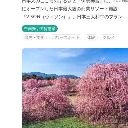
日本人のこころのふるさと「伊勢神宮」に、2021年
にオープンした日本最大級の商業リゾート施設
「VISON（ヴィソン）」、日本三大和牛のブランド
牛「松阪牛」、木村拓哉さん主演のレジェンド＆バ
中南勢 , 伊勢志摩
タフライのロケ地ともなった国宝「高田本山専修
歴史・文化
パワースポット
体験
グルメ
寺」など、三重の話題の施設を１泊２日でめぐるコ
ースです。