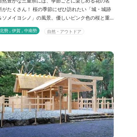
自然豊かな三重県には、季節ごとに楽しめる花の名
所がたくさん！ 桜の季節にぜひ訪れたい「城・城跡
＆ソメイヨシノ」の風景。優しいピンク色の桜と重
厚な石垣のコントラストが独特の雰囲気を演出して
北勢 , 伊賀 , 中南勢
自然・アウトドア
くれます。 満開の桜と城・城跡をカメラにおさめな
がら、地元のグルメも楽しんでみませんか♪ <b>三重
県の桜の名所はこちら<A
ref="https://www.kankomie.or.jp/sea...