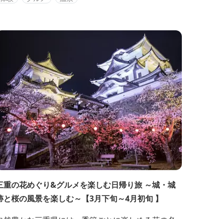
始は休業している店舗もありますのでご確認のおう
お出かけください。 ★モデルコースを更に詳し
...
三重の花めぐり&グルメを楽しむ日帰り旅 ～城・城
跡と桜の風景を楽しむ～【3月下旬～4月初旬 】