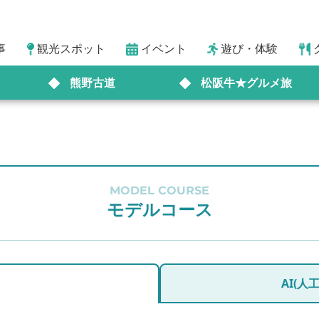
事
観光スポット
イベント
遊び・体験
熊野古道
松阪牛★グルメ旅
MODEL COURSE
モデルコース
AI(