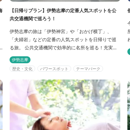
梅
【日帰りプラン】伊勢志摩の定番人気スポットを公
共交通機関で巡ろう！
伊勢志摩の旅は「伊勢神宮」や「おかげ横丁」、
「夫婦岩」などの定番の人気スポットを日帰りで巡
1
る旅。 公共交通機関で効率的に名所を巡る！充実の
日帰り旅です。 初めての伊勢志摩旅行で、伊勢神宮
伊勢志摩
参りをメインにという方におススメのシンプルプラ
歴史・文化
パワースポット
テーマパーク
ンです♪ <span
/
style="display:inline;margin:0;padding:0;font-
family:sans-serif;f...