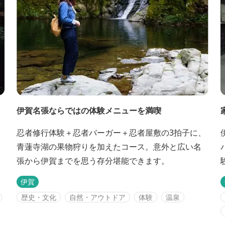
伊賀名張ならではの体験メニューを満喫
忍者修行体験＋忍者バーガー＋忍者屋敷の3拍子に、
青蓮寺湖の果物狩りを加えたコース。意外と広い名
張から伊賀までを思う存分堪能できます。
伊賀
歴史・文化
自然・アウトドア
体験
温泉