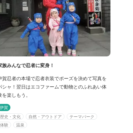
家族みんなで忍者に変身！
伊賀忍者の本場で忍者衣装でポーズを決めて写真を
パシャ！翌日はエコファームで動物とのふれあい体
験を楽しもう。
伊賀
歴史・文化
自然・アウトドア
テーマパーク
体験
温泉