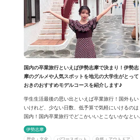
国内の卒業旅行といえば伊勢志摩で決まり！伊勢志
摩のグルメや人気スポットを地元の大学生がとって
おきのおすすめモデルコースを紹介します♪
学生生活最後の思い出といえば卒業旅行！国外もい
いけれど、少ない日数、低予算で気軽にいけるのは
国内！国内卒業旅行でどこかいいとこないかなとい
う方、三重県はいかがですか！ 旅の魅力が盛りだく
伊勢志摩
さんの伊勢志摩エリアは、皆さんがご存じの通り
歴史・文化
パワースポット
自然・アウトドア