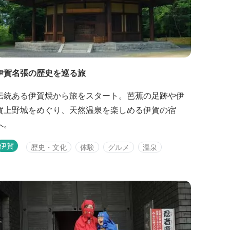
伊賀名張の歴史を巡る旅
伝統ある伊賀焼から旅をスタート。芭蕉の足跡や伊
賀上野城をめぐり、天然温泉を楽しめる伊賀の宿
へ。
伊賀
歴史・文化
体験
グルメ
温泉