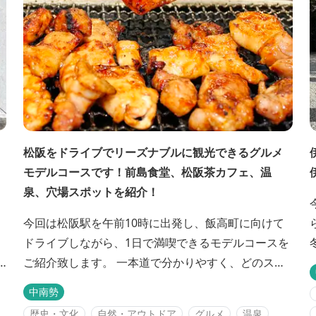
松阪をドライブでリーズナブルに観光できるグルメ
モデルコースです！前島食堂、松阪茶カフェ、温
泉、穴場スポットを紹介！
今回は松阪駅を午前10時に出発し、飯高町に向けて
ドライブしながら、1日で満喫できるモデルコースを
ご紹介致します。 一本道で分かりやすく、どのスポ
ットも駐車場が広く停めやすいです。 ★モデルコー
中南勢
スを更に詳しく紹介したレポート記事は<a
歴史・文化
自然・アウトドア
グルメ
温泉