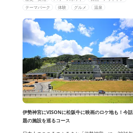
「伊勢神宮」や「おかげ横丁」、「志摩地中海村」
テーマパーク
体験
グルメ
温泉
や「志摩スペイン村」などがあります。風情ある古
の街並みからスペイン風の海外を感じられる場所ま
で多彩な風景が楽しめます...
伊勢神宮にVISONに松阪牛に映画のロケ地も！今話
題の施設を巡るコース