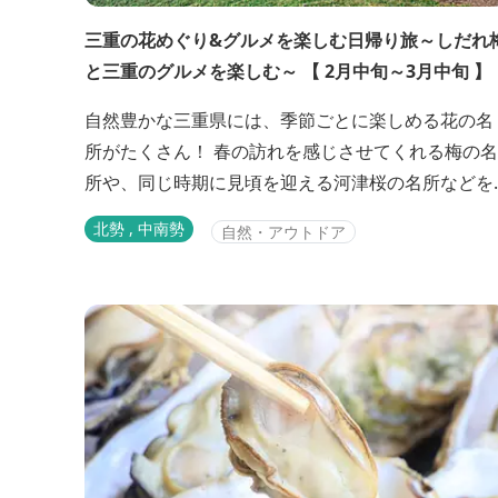
三重の花めぐり&グルメを楽しむ日帰り旅～しだれ
と三重のグルメを楽しむ～ 【 2月中旬～3月中旬 】
自然豊かな三重県には、季節ごとに楽しめる花の名
所がたくさん！ 春の訪れを感じさせてくれる梅の名
所や、同じ時期に見頃を迎える河津桜の名所などを
日で巡り、花いっぱいの絶景を写真におさめましょ
北勢 , 中南勢
自然・アウトドア
う！道中に楽しめるグルメも見逃せませんよ♪ <b>三
重県の梅の名所はこちら<A
Href="https://www.kankomie.or.jp/season/article
51" Target=...