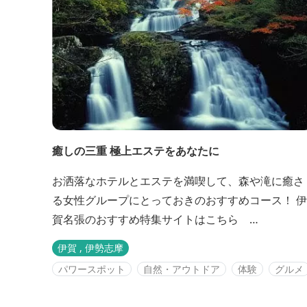
癒しの三重 極上エステをあなたに
お洒落なホテルとエステを満喫して、森や滝に癒さ
る女性グループにとっておきのおすすめコース！ 伊
賀名張のおすすめ特集サイトはこちら
https://www.kankomie.or.jp/special/iganabari/
伊賀 , 伊勢志摩
パワースポット
自然・アウトドア
体験
グルメ