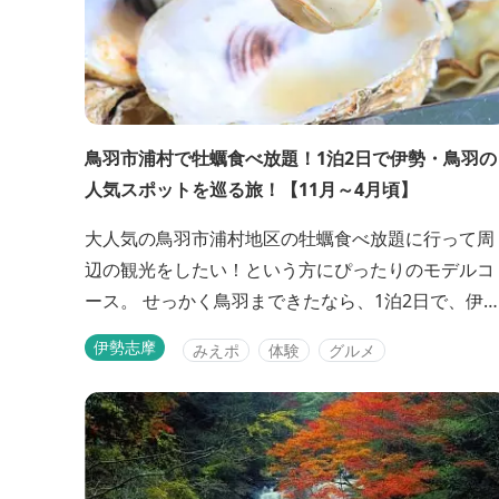
鳥羽市浦村で牡蠣食べ放題！1泊2日で伊勢・鳥羽の
人気スポットを巡る旅！【11月～4月頃】
大人気の鳥羽市浦村地区の牡蠣食べ放題に行って周
辺の観光をしたい！という方にぴったりのモデルコ
ース。 せっかく鳥羽まできたなら、1泊2日で、伊
神宮や、伊勢志摩サミットの行われた賢島などの人
伊勢志摩
みえポ
体験
グルメ
気スポットも巡りたいですよね♪定番人気スポット
贅沢に巡るコースです！ ※浦村地区の牡蠣食べ放題
は例年11月初旬～4月下旬がシーズンです。 【ご参
考】<a href="https://www.ka...