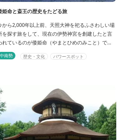
倭姫命と斎王の歴史をたどる旅
今から2,000年以上前、天照大神を祀るふさわしい場
所を探す旅をして、現在の伊勢神宮を創建したと言
われているのが倭姫命（やまとひめのみこと）で
す。第11代天皇・垂仁天皇の皇女である彼女の足跡
中南勢
歴史・文化
パワースポット
を辿るとともに、斎王が住んでいた都・斎宮の歴史
を学ぶモデルコースです。