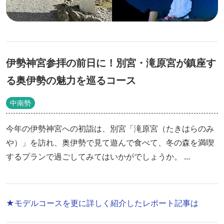
伊勢神宮参拝の前日に！別宮・滝原宮が鎮座す
る奥伊勢の魅力を巡るコース
中南勢
今年の伊勢神宮への初詣は、別宮「滝原宮（たきはらのみ
や）」を訪れ、奥伊勢で見て遊んで食べて、冬の森を満喫
するプランで過ごしてみてはいかがでしょうか。
観光客の少ない奥伊勢は、高速道路を使って大阪から2時
間30分、名古屋から1時間40分。家族3世代でゆっくりと巡
る1泊2日のコースです。
★モデルコースを更に詳しく紹介したレポート記事は
※年始は休業している店舗もありますのでご確認のおうえ