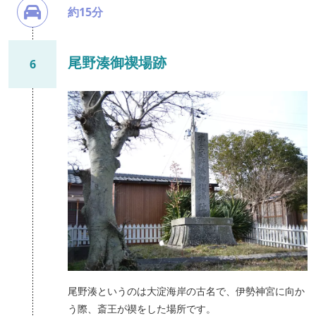
約15分
尾野湊御禊場跡
6
尾野湊というのは大淀海岸の古名で、伊勢神宮に向か
う際、斎王が禊をした場所です。