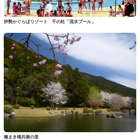
伊勢かぐらばリゾート 千の杜「流水プール」
種まき権兵衛の里