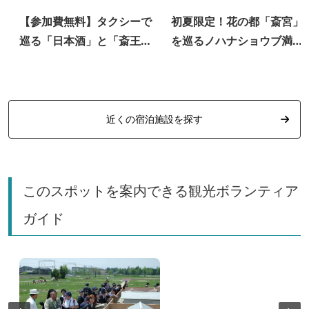
【参加費無料】タクシーで
初夏限定！花の都「斎宮」
巡る「日本酒」と「斎王」
を巡るノハナショウブ満喫
の物語。明和テロワール体
ツアー〈期間限定スイーツ
験モニターツアー（2/6開
限定御朱印付き〉
催）
近くの宿泊施設を探す
このスポットを案内できる観光ボランティア
ガイド