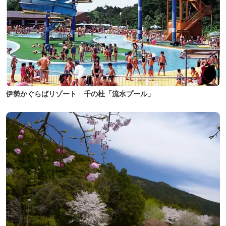
伊勢かぐらばリゾート 千の杜「流水プール」