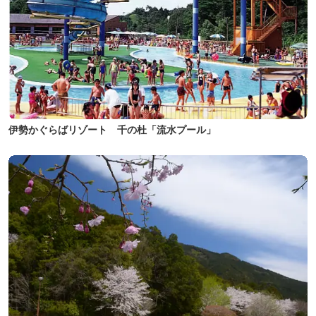
伊勢かぐらばリゾート 千の杜「流水プール」