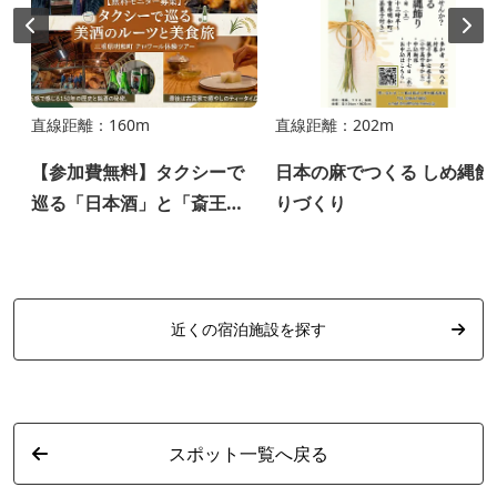
直線距離：160m
直線距離：202m
【参加費無料】タクシーで
日本の麻でつくる しめ縄飾
巡る「日本酒」と「斎王」
りづくり
の物語。明和テロワール体
験モニターツアー（2/6開
催）
近くの宿泊施設を探す
スポット一覧へ戻る