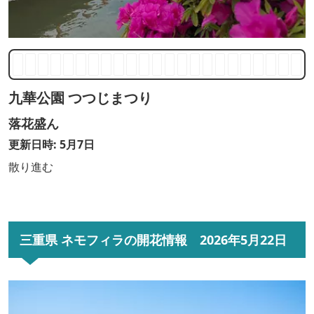
九華公園 つつじまつり
落花盛ん
更新日時: 5月7日
散り進む
三重県 ネモフィラの開花情報 2026年5月22日