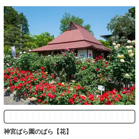
神宮ばら園のばら【花】