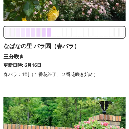
なばなの里 バラ園（春バラ）
三分咲き
更新日時: 6月16日
春バラ：1割（１番花終了、２番花咲き始め）