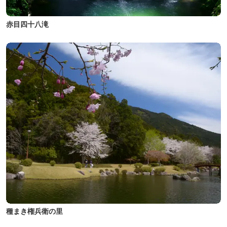
赤目四十八滝
種まき権兵衛の里