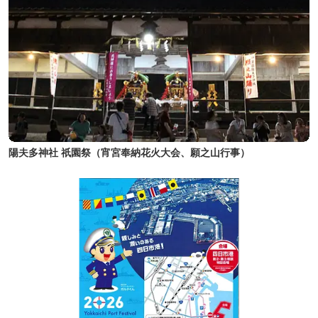
陽夫多神社 祇園祭（宵宮奉納花火大会、願之山行事）