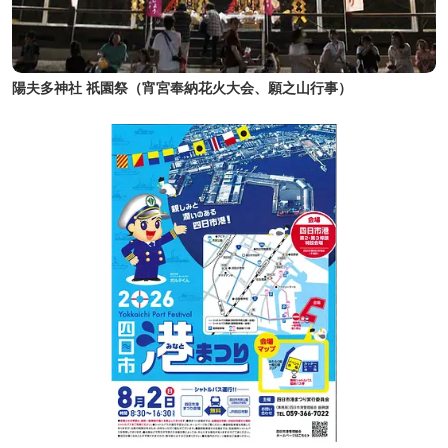
陽夫多神社 祇園祭（宵宮奉納花火大会、願之山行事）