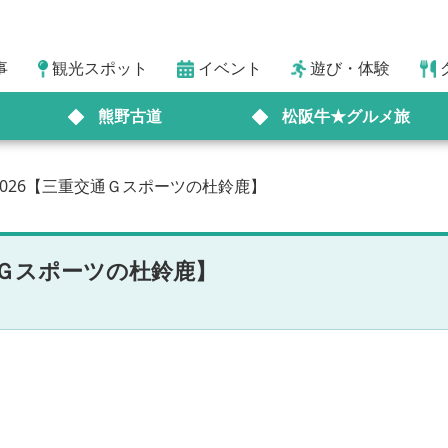
事
観光スポット
イベント
遊び・体験
熊野古道
松阪牛★グルメ旅
026【三重交通Ｇスポーツの杜鈴鹿】
通Ｇスポーツの杜鈴鹿】