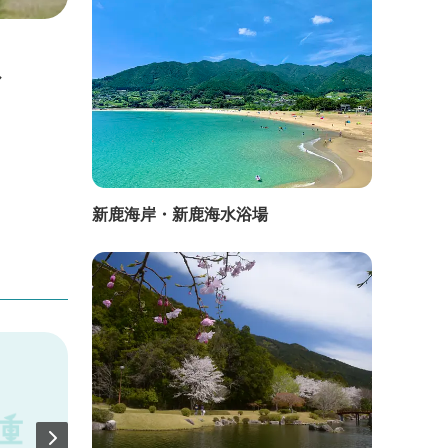
直線距離：1.1km
直線距
ル
セイリュウいちご園
宮崎
イと
新鹿海岸・新鹿海水浴場