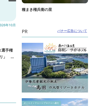
種まき権兵衛の里
026年10月
開催日：2026年12月19日(土)〜2026年12月
開催日：
PR
バナー広告について
20日(日)
23日(
直線距離：2.2km
直線距
ース選手権
2026 Ene-1 SUZUKA Challenge
2026
プリ」 ス