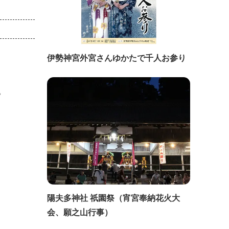
伊勢神宮外宮さんゆかたで千人お参り
。
陽夫多神社 祇園祭（宵宮奉納花火大
会、願之山行事）