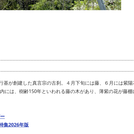
行基が創建した真言宗の古刹。４月下旬には藤、６月には紫陽
内には、樹齢150年といわれる藤の木があり、薄紫の花が藤棚
ー
集2026年版