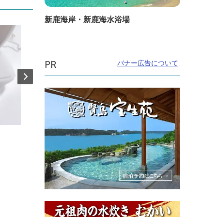
新鹿海岸・新鹿海水浴場
PR
バナー広告について
直線距離：348m
直線距
真珠漬本舗 伊勢夫婦岩パラダイス店
茶屋