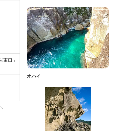
岩東口」
オハイ
い。