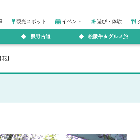
事
観光スポット
イベント
遊び・体験
熊野古道
松阪牛★グルメ旅
【花】