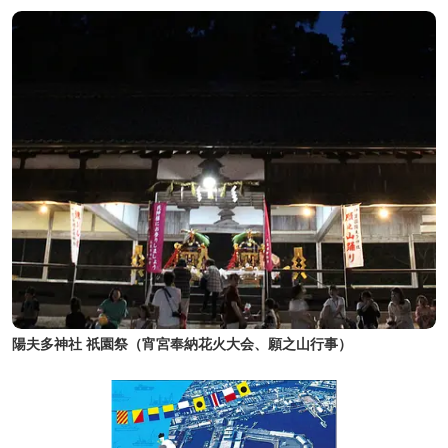
陽夫多神社 祇園祭（宵宮奉納花火大会、願之山行事）