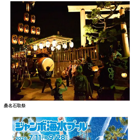
桑名石取祭