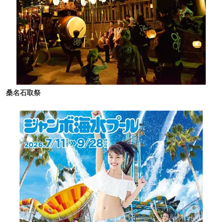
桑名石取祭