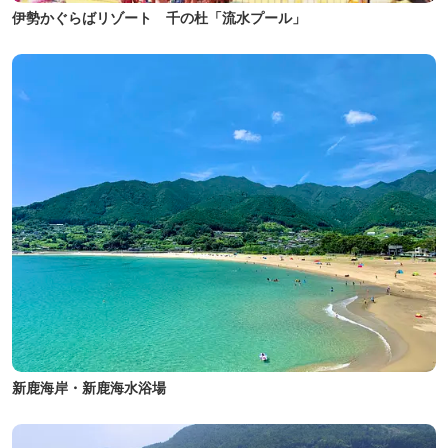
伊勢かぐらばリゾート 千の杜「流水プール」
新鹿海岸・新鹿海水浴場