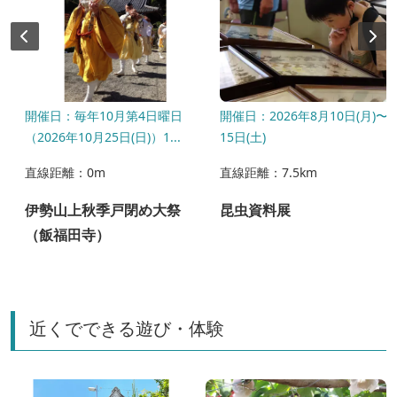
～
開催日：毎年10月第4日曜日
開催日：2026年8月10日(月)〜
（2026年10月25日(日)）1...
15日(土)
直線距離：0m
直線距離：7.5km
伊勢山上秋季戸閉め大祭
昆虫資料展
（飯福田寺）
近くでできる遊び・体験