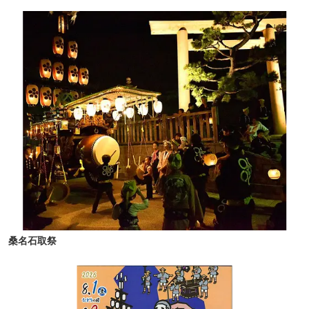
桑名石取祭