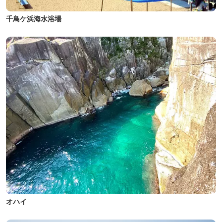
千鳥ケ浜海水浴場
オハイ