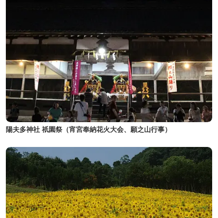
陽夫多神社 祇園祭（宵宮奉納花火大会、願之山行事）