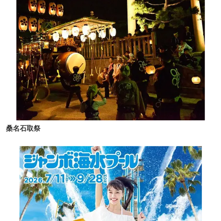
桑名石取祭