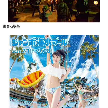
桑名石取祭