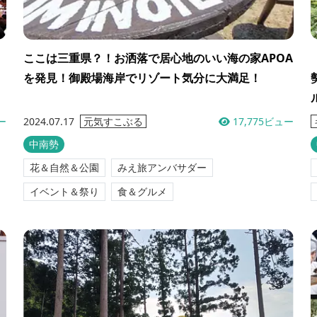
ここは三重県？！お洒落で居心地のいい海の家APOA
を発見！御殿場海岸でリゾート気分に大満足！
ー
2024.07.17
17,775ビュー
元気すこぶる
中南勢
花＆自然＆公園
みえ旅アンバサダー
イベント＆祭り
食＆グルメ