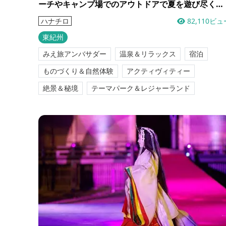
ーチやキャンプ場でのアウトドアで夏を遊び尽くそ
う！
82,110ビュ
ハナチロ
東紀州
みえ旅アンバサダー
温泉＆リラックス
宿泊
ものづくり＆自然体験
アクティヴィティー
絶景＆秘境
テーマパーク＆レジャーランド