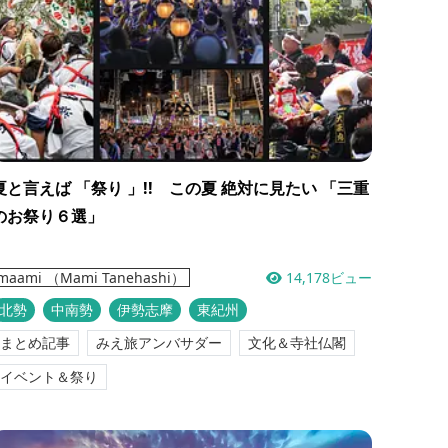
夏と言えば 「祭り 」!! この夏 絶対に見たい 「三重
のお祭り６選」
14,178ビュー
maami （Mami Tanehashi）
北勢
中南勢
伊勢志摩
東紀州
まとめ記事
みえ旅アンバサダー
文化＆寺社仏閣
イベント＆祭り