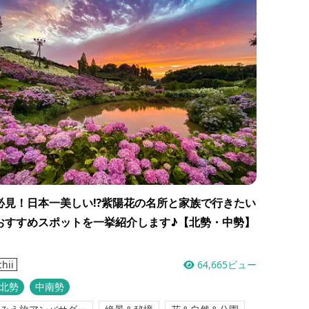
必見！日本一美しい⁉紫陽花の名所と家族で行きたい
おすすめスポットを一挙紹介します♪【北勢・中勢】
64,665ビュー
chii
北勢
中南勢