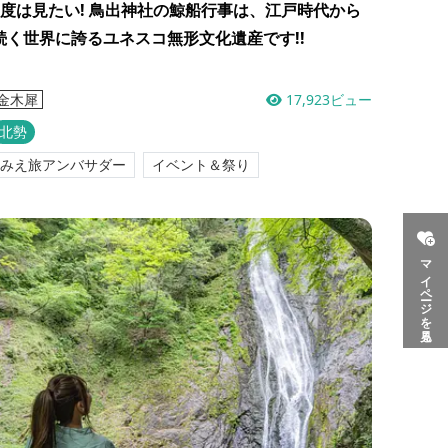
1度は見たい! 鳥出神社の鯨船行事は、江戸時代から
続く世界に誇るユネスコ無形文化遺産です!!
17,923ビュー
金木犀
北勢
みえ旅アンバサダー
イベント＆祭り
マイページを見る