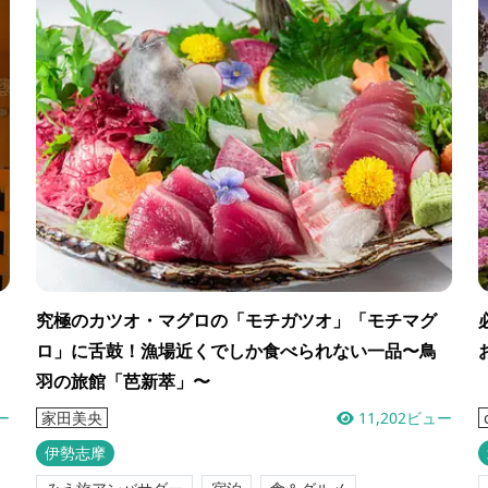
究極のカツオ・マグロの「モチガツオ」「モチマグ
ロ」に舌鼓！漁場近くでしか食べられない一品〜鳥
羽の旅館「芭新萃」〜
ー
11,202ビュー
家田美央
伊勢志摩