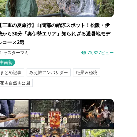
【三重の夏旅行】山間部の納涼スポット！松阪・伊
勢から30分「奥伊勢エリア」知られざる避暑地モデ
ルコース2選
75,827ビュー
キャスターマミ
中南勢
まとめ記事
みえ旅アンバサダー
絶景＆秘境
花＆自然＆公園