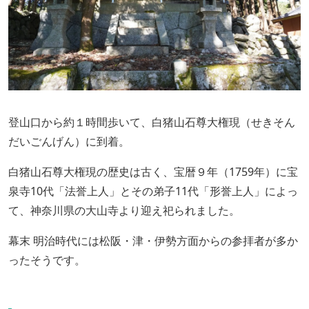
登山口から約１時間歩いて、白猪山石尊大権現（せきそん
だいごんげん）に到着。
白猪山石尊大権現の歴史は古く、宝暦９年（1759年）に宝
泉寺10代「法誉上人」とその弟子11代「形誉上人」によっ
て、神奈川県の大山寺より迎え祀られました。
幕末 明治時代には松阪・津・伊勢方面からの参拝者が多か
ったそうです。