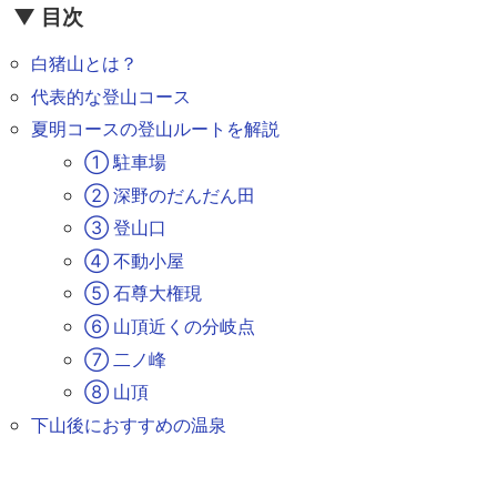
▼ 目次
白猪山とは？
代表的な登山コース
夏明コースの登山ルートを解説
① 駐車場
② 深野のだんだん田
③ 登山口
④ 不動小屋
⑤ 石尊大権現
⑥ 山頂近くの分岐点
⑦ 二ノ峰
⑧ 山頂
下山後におすすめの温泉