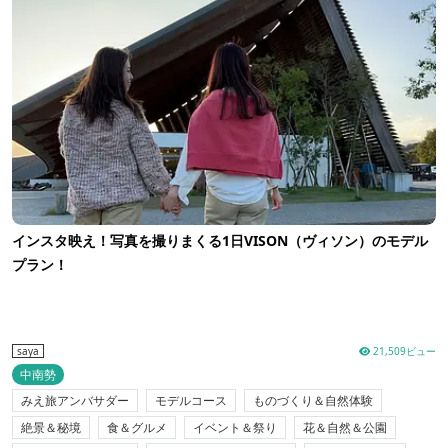
インスタ映え！写真を撮りまくる1日VISON（ヴィソン）のモデル
プラン！
21,509ビュー
saya
中南勢
みえ旅アンバサダー
モデルコース
ものづくり＆自然体験
絶景＆秘境
食＆グルメ
イベント＆祭り
花＆自然＆公園