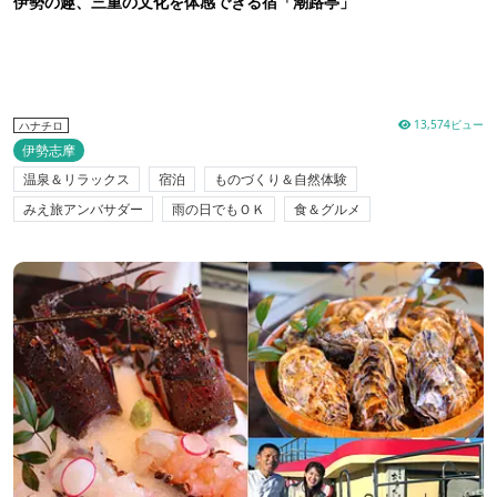
伊勢の趣、三重の文化を体感できる宿「潮路亭」
13,574ビュー
ハナチロ
伊勢志摩
温泉＆リラックス
宿泊
ものづくり＆自然体験
みえ旅アンバサダー
雨の日でもＯＫ
食＆グルメ