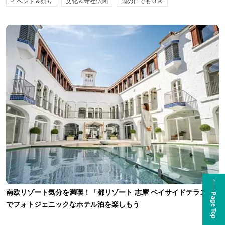
イベント＆祭り
文化＆寺社仏閣
雨の日でもＯＫ
南欧リゾート気分を満喫！「都リゾート 志摩 ベイサイドテラス」
Page Top
でフォトジェニックなホテル泊を楽しもう