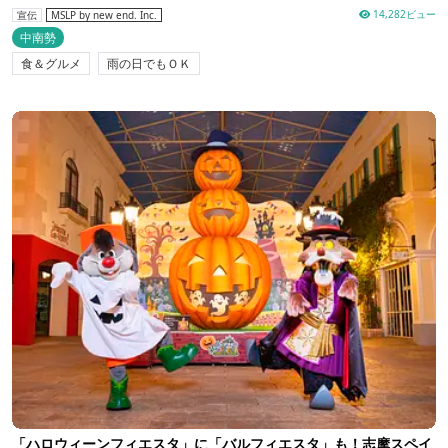
14,282ビュー
宣伝
MSLP by new end. Inc.
中南勢
食＆グルメ
雨の日でもＯＫ
「ハロウィーンフィエスタ」に「バルフィエスタ」も！志摩スペイ