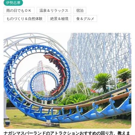
伊勢志摩
雨の日でもＯＫ
温泉＆リラックス
宿泊
ものづくり＆自然体験
絶景＆秘境
食＆グルメ
ナガシマスパーランドのアトラクションおすすめの回り方、教えま