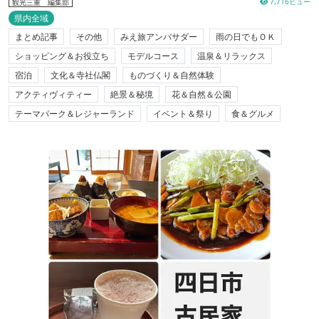
7,716ビュー
観光三重 編集部
県内全域
まとめ記事
その他
みえ旅アンバサダー
雨の日でもＯＫ
ショッピング＆お役立ち
モデルコース
温泉＆リラックス
宿泊
文化＆寺社仏閣
ものづくり＆自然体験
アクティヴィティー
絶景＆秘境
花＆自然＆公園
テーマパーク＆レジャーランド
イベント＆祭り
食＆グルメ