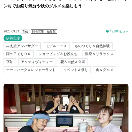
ン村でお祭り気分や秋のグルメを楽しもう！
2023.09.21
12,800ビュー
宣伝
観光三重 編集部
伊勢志摩
みえ旅アンバサダー
モデルコース
ものづくり＆自然体験
雨の日でもＯＫ
ショッピング＆お役立ち
温泉＆リラックス
宿泊
アクティヴィティー
花＆自然＆公園
テーマパーク＆レジャーランド
イベント＆祭り
食＆グルメ