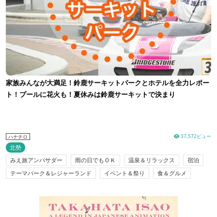
家族みんなが大満足！鈴鹿サーキットパークとホテルを全力レポー
ト！プールに花火も！夏休みは鈴鹿サーキットで決まり
37,572ビュー
ハナチロ
北勢
みえ旅アンバサダー
雨の日でもＯＫ
温泉＆リラックス
宿泊
テーマパーク＆レジャーランド
イベント＆祭り
食＆グルメ