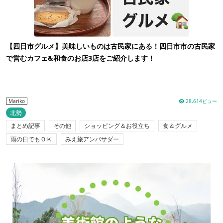
【四日市グルメ】美味しいものは古民家にある！四日市市の古民家
で営むカフェ&和食のお店3店をご紹介します！
28,614ビュー
Mariko
北勢
まとめ記事
その他
ショッピング＆お役立ち
食＆グルメ
雨の日でもＯＫ
みえ旅アンバサダー