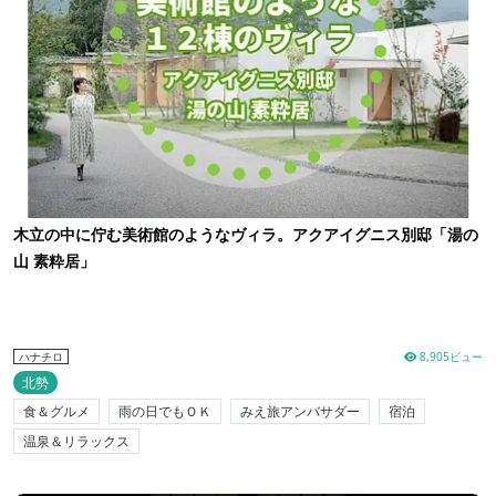
木立の中に佇む美術館のようなヴィラ。アクアイグニス別邸「湯の
山 素粋居」
8,905ビュー
ハナチロ
北勢
食＆グルメ
雨の日でもＯＫ
みえ旅アンバサダー
宿泊
温泉＆リラックス