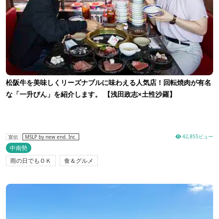
松阪牛を美味しくリーズナブルに味わえる人気店！回転焼肉が有名
な「一升びん」を紹介します。 【浅田政志×土性沙羅】
42,855ビュー
宣伝
MSLP by new end. Inc.
中南勢
雨の日でもＯＫ
食＆グルメ