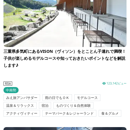
三重県多気町にあるVISON（ヴィソン）をとことん子連れで満喫！
子供が楽しめるモデルコースや知っておきたいポイントなどを解説
します♪
123,142ビュー
RISA
中南勢
みえ旅アンバサダー
雨の日でもＯＫ
モデルコース
温泉＆リラックス
宿泊
ものづくり＆自然体験
アクティヴィティー
テーマパーク＆レジャーランド
食＆グルメ