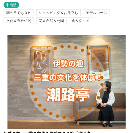
中南勢
雨の日でもＯＫ
ショッピング＆お役立ち
モデルコース
文化＆寺社仏閣
花＆自然＆公園
食＆グルメ