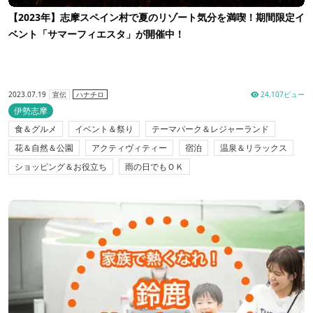
【2023年】志摩スペイン村で夏のリゾート気分を満喫！期間限定イ
ベント「サマーフィエスタ」が開催中！
2023.07.19
24,107ビュー
宣伝
ハナチロ
伊勢志摩
食＆グルメ
イベント＆祭り
テーマパーク＆レジャーランド
花＆自然＆公園
アクティヴィティー
宿泊
温泉＆リラックス
ショッピング＆お役立ち
雨の日でもＯＫ