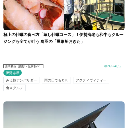
極上の牡蠣の食べ方「蒸し牡蠣コース」！伊勢海老も和牛もクルー
ジングも全てが叶う 鳥羽の「屋形船おきた」
9,824ビュー
西岡莉央（撮影・記事制作）
伊勢志摩
みえ旅アンバサダー
雨の日でもＯＫ
アクティヴィティー
食＆グルメ