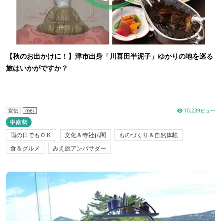
【秋のお出かけに！】津市出身「川喜田半泥子」ゆかりの地を巡る
旅はいかがですか？
10,239ビュー
宣伝
mei
中南勢
雨の日でもＯＫ
文化＆寺社仏閣
ものづくり＆自然体験
食＆グルメ
みえ旅アンバサダー