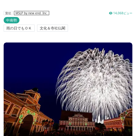
14,068ビュー
宣伝
MSLP by new end. Inc.
中南勢
雨の日でもＯＫ
文化＆寺社仏閣