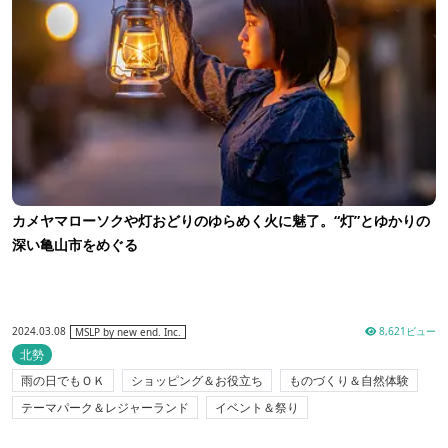
カメヤマローソクや灯おどりのゆらめく火に魅了。“灯”とゆかりの
深い亀山市をめぐる
2024.03.08
8,621ビュー
MSLP by new end. Inc.
北勢
雨の日でもＯＫ
ショッピング＆お役立ち
ものづくり＆自然体験
テーマパーク＆レジャーランド
イベント＆祭り