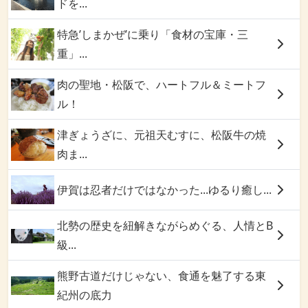
ドを...
特急’しまかぜ’に乗り「食材の宝庫・三
重」...
肉の聖地・松阪で、ハートフル＆ミートフ
ル！
津ぎょうざに、元祖天むすに、松阪牛の焼
肉ま...
伊賀は忍者だけではなかった...ゆるり癒し...
北勢の歴史を紐解きながらめぐる、人情とB
級...
熊野古道だけじゃない、食通を魅了する東
紀州の底力