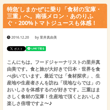
特急’しまかぜ’に乗り「食材の宝庫・
三重」へ。南張メロン・あのりふ
ぐ・200%トマトジュースも体感！
2016.12.20
by 里井真由美
こんにちは。フードジャーナリストの里井真
由美です。食と旅が大好きで日本・世界を食
べ歩いています。最近では「食材探求」、生
産地や生産者さんを訪ね「現地ならでは」の
おいしさを体感するのが好きです。三重はま
さしく食材の宝庫！生産地で頂くとおいしさ
楽しさ倍増ですよ〜♪