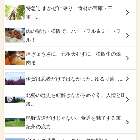
特急’しまかぜ’に乗り「食材の宝庫・三
重」...
肉の聖地・松阪で、ハートフル＆ミートフ
ル！
津ぎょうざに、元祖天むすに、松阪牛の焼
肉ま...
伊賀は忍者だけではなかった...ゆるり癒し...
北勢の歴史を紐解きながらめぐる、人情とB
級...
熊野古道だけじゃない、食通を魅了する東
紀州の底力