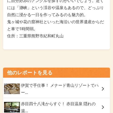
に自分好みのアングルを探すのがいいでしょう。近く
には「瀞峡」という渓谷や温泉もあるので、どっぷり
自然に浸かる一日を作ってみるのも魅力的。
鬼ヶ城や花の窟神社といった海沿いの世界遺産からだ
と車で1時間弱。
住所：三重県熊野市紀和町丸山
他のレポートを見る
伊賀で手仕事！ メナード青山リゾートでハ
ー...
赤目四十八滝からすぐ！ 赤目温泉 隠れの
湯...