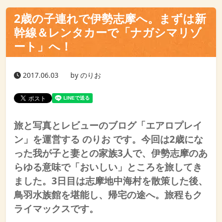
2歳の子連れで伊勢志摩へ。まずは新
幹線＆レンタカーで「ナガシマリゾ
ート」へ！
2017.06.03
by のりお
旅と写真とレビューのブログ「エアロプレイ
ン」を運営する のりお です。今回は2歳にな
った我が子と妻との家族3人で、伊勢志摩のあ
らゆる意味で「おいしい」ところを旅してき
ました。3日目は志摩地中海村を散策した後、
鳥羽水族館を堪能し、帰宅の途へ。旅程もク
ライマックスです。