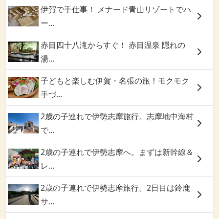
伊賀で手仕事！ メナード青山リゾートでハ
ー...
赤目四十八滝からすぐ！ 赤目温泉 隠れの
湯...
子どもと楽しむ伊賀・名張の旅！モクモク
手づ...
2歳の子連れで伊勢志摩旅行。志摩地中海村
で...
2歳の子連れで伊勢志摩へ。まずは新幹線＆
レ...
2歳の子連れで伊勢志摩旅行。2日目は鈴鹿
サ...