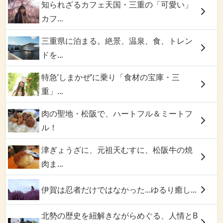
知られざるカフェ天国・三重の「可愛い」
カフ...
三重県に泊まる。絶景、温泉、食、トレン
ドを...
特急’しまかぜ’に乗り「食材の宝庫・三
重」...
肉の聖地・松阪で、ハートフル＆ミートフ
ル！
津ぎょうざに、元祖天むすに、松阪牛の焼
肉ま...
伊賀は忍者だけではなかった...ゆるり癒し...
北勢の歴史を紐解きながらめぐる、人情とB