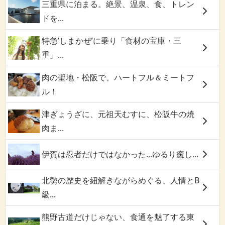
三重県に泊まる。絶景、温泉、食、トレン
ドを...
特急’しまかぜ’に乗り「食材の宝庫・三
重」...
肉の聖地・松阪で、ハートフル＆ミートフ
ル！
津ぎょうざに、元祖天むすに、松阪牛の焼
肉ま...
伊賀は忍者だけではなかった...ゆるり癒し...
北勢の歴史を紐解きながらめぐる、人情とB
級...
熊野古道だけじゃない、食通を魅了する東