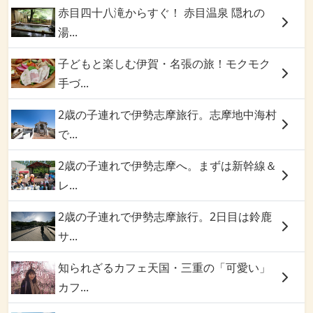
赤目四十八滝からすぐ！ 赤目温泉 隠れの
湯...
子どもと楽しむ伊賀・名張の旅！モクモク
手づ...
2歳の子連れで伊勢志摩旅行。志摩地中海村
で...
2歳の子連れで伊勢志摩へ。まずは新幹線＆
レ...
2歳の子連れで伊勢志摩旅行。2日目は鈴鹿
サ...
知られざるカフェ天国・三重の「可愛い」
カフ...