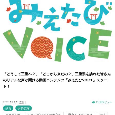
「どうして三重へ？」「どこから来たの？」三重県を訪れた皆さん
のリアルな声が聞ける動画コンテンツ『みえたびVOICE』スター
ト！
2025.12.17
11,277ビュー
宣伝
伊賀
伊勢志摩
まとめ記事
ショッピング＆お役立ち
温泉＆リラックス
宿泊