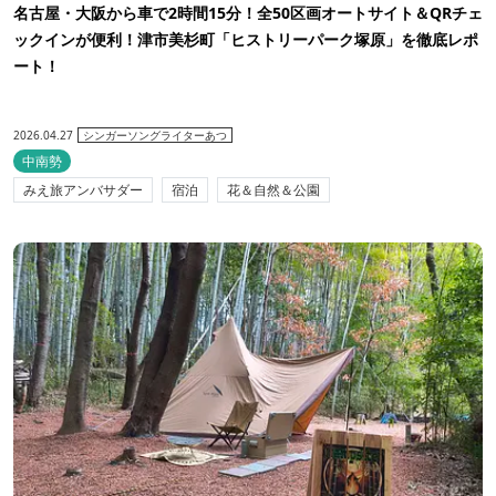
名古屋・大阪から車で2時間15分！全50区画オートサイト＆QRチェ
ックインが便利！津市美杉町「ヒストリーパーク塚原」を徹底レポ
ート！
2026.04.27
シンガーソングライターあつ
中南勢
みえ旅アンバサダー
宿泊
花＆自然＆公園