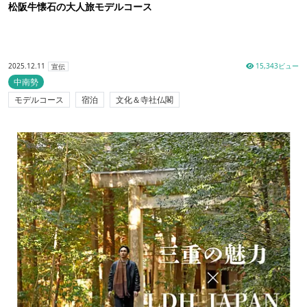
松阪牛懐石の大人旅モデルコース
2025.12.11
15,343ビュー
宣伝
中南勢
モデルコース
宿泊
文化＆寺社仏閣