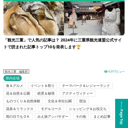
「観光三重」で人気の記事は？ 2024年に三重県観光連盟公式サイ
トで読まれた記事トップ10を発表します🏆
4,917ビュー
観光三重 編集部
県内全域
食＆グルメ
イベント＆祭り
テーマパーク＆レジャーランド
花＆自然＆公園
絶景＆秘境
アクティヴィティー
ものづくり＆自然体験
文化＆寺社仏閣
宿泊
温泉＆リラックス
モデルコース
ショッピング＆お役立ち
Page Top
雨の日でもＯＫ
みえ旅アンバサダー
その他
まとめ記事