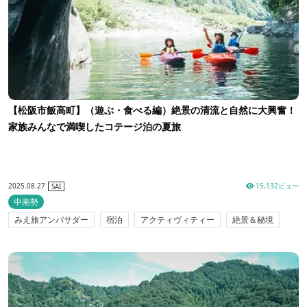
【松阪市飯高町】（遊ぶ・食べる編）絶景の清流と自然に大興奮！
家族みんなで満喫したコテージ泊の夏旅
2025.08.27
15,132ビュー
SAI
中南勢
みえ旅アンバサダー
宿泊
アクティヴィティー
絶景＆秘境