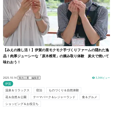
【みえの推し活！】伊賀の里モクモク手づくりファームの隠れた逸
品！肉厚ジューシーな「原木椎茸」の摘み取り体験 炭火で焼いて
味わおう！
2025.10.14
3,344ビュー
観光三重 編集部
伊賀
温泉＆リラックス
宿泊
ものづくり＆自然体験
花＆自然＆公園
テーマパーク＆レジャーランド
食＆グルメ
ショッピング＆お役立ち