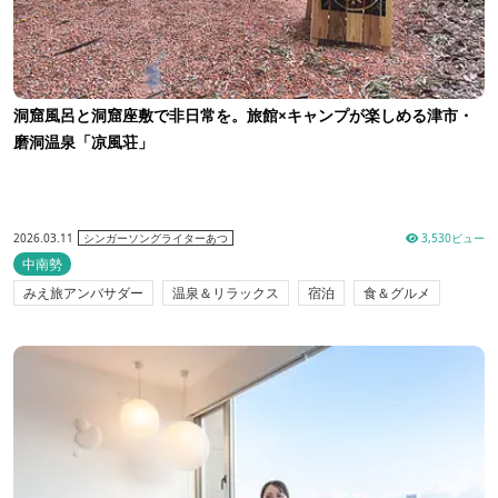
洞窟風呂と洞窟座敷で非日常を。旅館×キャンプが楽しめる津市・
磨洞温泉「凉風荘」
2026.03.11
3,530ビュー
シンガーソングライターあつ
中南勢
みえ旅アンバサダー
温泉＆リラックス
宿泊
食＆グルメ