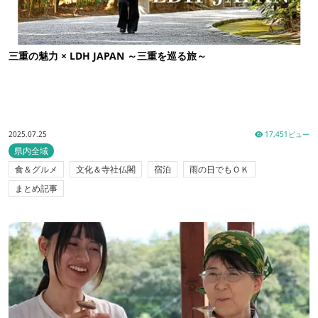
三重の魅力 × LDH JAPAN ～三重を巡る旅～
2025.07.25
17,451ビュー
県内全域
食＆グルメ
文化＆寺社仏閣
宿泊
雨の日でもＯＫ
まとめ記事