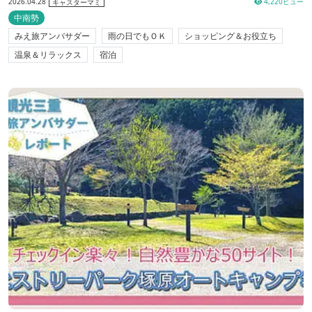
2026.04.28
4,220ビュー
キャスターマミ
中南勢
みえ旅アンバサダー
雨の日でもＯＫ
ショッピング＆お役立ち
温泉＆リラックス
宿泊