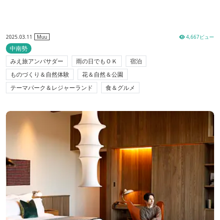
2025.03.11
4,667ビュー
Muu
中南勢
みえ旅アンバサダー
雨の日でもＯＫ
宿泊
ものづくり＆自然体験
花＆自然＆公園
テーマパーク＆レジャーランド
食＆グルメ