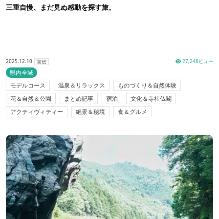
三重自慢、まだ見ぬ感動を探す旅。
2025.12.10
27,248ビュー
宣伝
県内全域
モデルコース
温泉＆リラックス
ものづくり＆自然体験
花＆自然＆公園
まとめ記事
宿泊
文化＆寺社仏閣
アクティヴィティー
絶景＆秘境
食＆グルメ