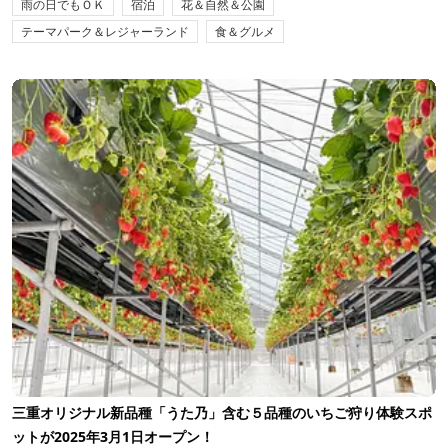
雨の日でもＯＫ
宿泊
花＆自然＆公園
テーマパーク＆レジャーランド
食＆グルメ
三重オリジナル新品種「うた乃」含む５品種のいちご狩り体験スポ
ットが2025年3月1日オープン！