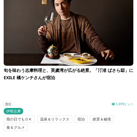
旬を味わう志摩料理と、英虞湾が広がる絶景。「汀渚 ばさら邸」に
EXILE 橘ケンチさんが宿泊
5,899ビュー
宣伝
伊勢志摩
雨の日でもＯＫ
温泉＆リラックス
宿泊
絶景＆秘境
食＆グルメ