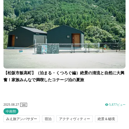
【松阪市飯高町】（泊まる・くつろぐ編）絶景の清流と自然に大興
奮！家族みんなで満喫したコテージ泊の夏旅
2025.08.27
5,877ビュー
SAI
中南勢
みえ旅アンバサダー
宿泊
アクティヴィティー
絶景＆秘境