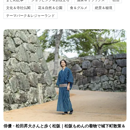
文化＆寺社仏閣
花＆自然＆公園
食＆グルメ
絶景＆秘境
テーマパーク＆レジャーランド
俳優・松田昇大さんと歩く松阪｜松阪もめんの着物で城下町散策＆