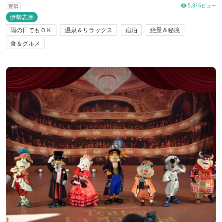
5,816ビュー
宣伝
伊勢志摩
雨の日でもＯＫ
温泉＆リラックス
宿泊
絶景＆秘境
食＆グルメ