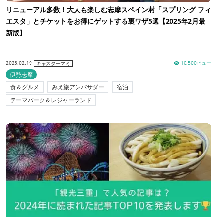
リニューアル多数！大人も楽しむ志摩スペイン村「スプリング フィ
エスタ」とチケットをお得にゲットする裏ワザ5選【2025年2月最
新版】
2025.02.19
10,500ビュー
キャスターマミ
伊勢志摩
食＆グルメ
みえ旅アンバサダー
宿泊
テーマパーク＆レジャーランド