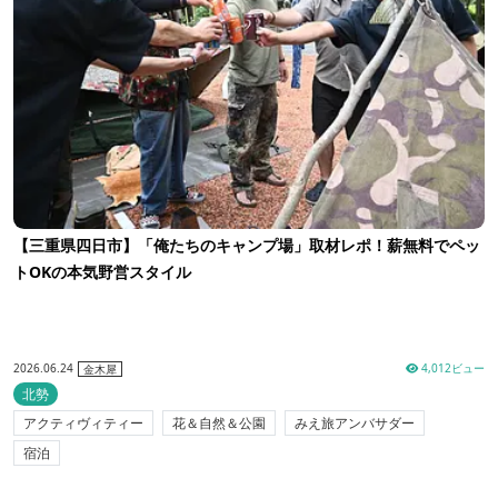
【三重県四日市】「俺たちのキャンプ場」取材レポ！薪無料でペッ
トOKの本気野営スタイル
2026.06.24
4,012ビュー
金木犀
北勢
アクティヴィティー
花＆自然＆公園
みえ旅アンバサダー
宿泊