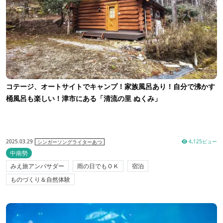
コテージ、オートサイトでキャンプ！家族風呂あり！自分で沸かす
桶風呂も楽しい！津市にある「清流の里 ぬくみ」
2025.03.29
4,125ビュー
シンガーソングライターあつ
中南勢
みえ旅アンバサダー
雨の日でもＯＫ
宿泊
ものづくり＆自然体験