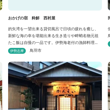
おかげの宿 粋鮮 西村屋
的矢湾を一望出来る貸切風呂で日頃の疲れを癒し、
新鮮な海の幸を堪能出来る生き造りや畔蛸名物元祖
たこ飯は自慢の一品です。伊勢海老付の漁師料理
で、心身ともにやすらぎのひとときを。
鳥羽市
伊勢志摩