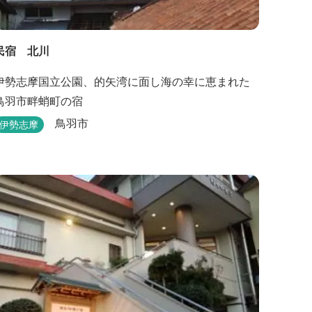
民宿 北川
伊勢志摩国立公園、的矢湾に面し海の幸に恵まれた
鳥羽市畔蛸町の宿
鳥羽市
伊勢志摩