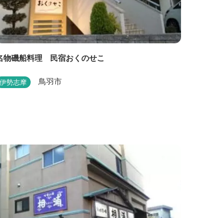
名物磯船料理 民宿おくのせこ
鳥羽市
伊勢志摩