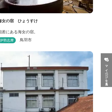
海女の宿 ひょうすけ
相差にある海女の宿。
鳥羽市
伊勢志摩
マイページを見る