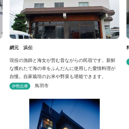
網元 浜伝
現役の漁師と海女が営む昔ながらの民宿です。新鮮
な獲れたて海の幸をふんだんに使用した愛情料理が
自慢。自家栽培のお米や野菜も堪能できます。
鳥羽市
伊勢志摩