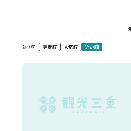
更新順
人気順
近い順
並び順