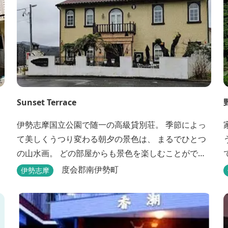
Sunset Terrace
伊勢志摩国立公園で随一の高級貸別荘。 季節によっ
て美しくうつり変わる朝夕の景色は、 まるでひとつ
う
の山水画。 どの部屋からも景色を楽しむことができ
ます。 大切な友人や家族と、最高のひとときを。 1
度会郡南伊勢町
伊勢志摩
日1組限定とさせていただいております。 完全にプラ
イベートでご利用いただけます。