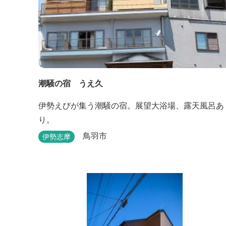
潮騒の宿 うえ久
伊勢えびが集う潮騒の宿。展望大浴場、露天風呂あ
り。
鳥羽市
伊勢志摩