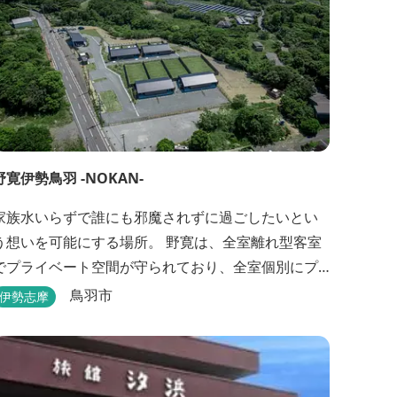
野寛伊勢鳥羽 -NOKAN-
家族水いらずで誰にも邪魔されずに過ごしたいとい
想いを可能にする場所。 野寛は、全室離れ型客室
でプライベート空間が守られており、全室個別にプ
ライベートドッグランが設置されております。 室内
鳥羽市
伊勢志摩
面積66㎡～115㎡、プライベートドッグラン面積140
㎡～330㎡を設置した広い作りで、 和モダンをコン
セプトとした洗練されたデザインのお部屋となりま
す。 お部屋から望むプライベートドッグラ...